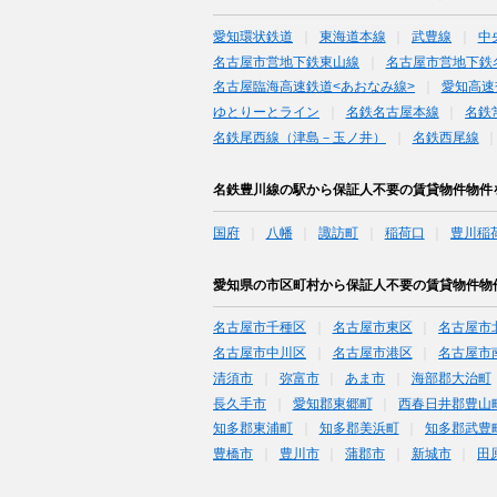
愛知環状鉄道
東海道本線
武豊線
中
名古屋市営地下鉄東山線
名古屋市営地下鉄
名古屋臨海高速鉄道<あおなみ線>
愛知高速
ゆとりーとライン
名鉄名古屋本線
名鉄
名鉄尾西線（津島－玉ノ井）
名鉄西尾線
名鉄豊川線の駅から保証人不要の賃貸物件物件
国府
八幡
諏訪町
稲荷口
豊川稲
愛知県の市区町村から保証人不要の賃貸物件物
名古屋市千種区
名古屋市東区
名古屋市
名古屋市中川区
名古屋市港区
名古屋市
清須市
弥富市
あま市
海部郡大治町
長久手市
愛知郡東郷町
西春日井郡豊山
知多郡東浦町
知多郡美浜町
知多郡武豊
豊橋市
豊川市
蒲郡市
新城市
田