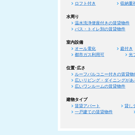
ロフト付き
収納重
水周り
温水洗浄便座付きの賃貸物件
バス・トイレ別の賃貸物件
室内設備
オール電化
庭付き
都市ガス利用可
光
位置･広さ
ルーフバルコニー付きの賃貸物
広いリビング・ダイニングがあ
広いワンルームの賃貸物件
建物タイプ
賃貸アパート
貸し
一戸建ての賃貸物件