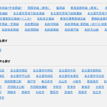
央本線<中央西線>
関西本線（東海）
飯田線
東海道新幹線（東海）
名城線
名古屋市営地下鉄名港線
名古屋市営地下鉄桜通線
名古屋市営地
交通東部丘陵線<リニモ>
近鉄名古屋線
東海交通事業城北線
豊橋鉄道東
常滑線・空港線
名鉄豊田線
名鉄河和線
名鉄津島線･尾西線（須ケ口-弥
名鉄知多新線
名鉄蒲郡線
名鉄築港線
名鉄瀬戸線
名鉄犬山線
を探す
荷
件を探す
北区
名古屋市西区
名古屋市中村区
名古屋市中区
名古屋市昭和区
南区
名古屋市守山区
名古屋市緑区
名古屋市名東区
名古屋市天白区
海部郡蟹江町
瀬戸市
春日井市
犬山市
小牧市
尾張旭市
岩
町
丹羽郡大口町
丹羽郡扶桑町
半田市
常滑市
東海市
大府市
町
岡崎市
碧南市
刈谷市
豊田市
安城市
西尾市
知立市
原市