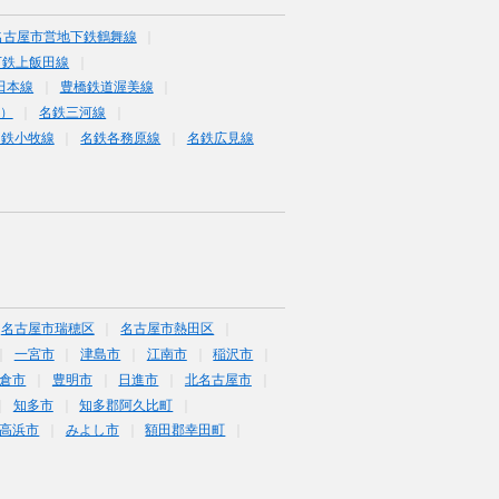
名古屋市営地下鉄鶴舞線
下鉄上飯田線
田本線
豊橋鉄道渥美線
富）
名鉄三河線
名鉄小牧線
名鉄各務原線
名鉄広見線
名古屋市瑞穂区
名古屋市熱田区
一宮市
津島市
江南市
稲沢市
倉市
豊明市
日進市
北名古屋市
知多市
知多郡阿久比町
高浜市
みよし市
額田郡幸田町