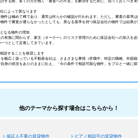
検討する際、多くの方が抱く「審査への不安」を解消するために、知っておくべき実
会社によって異なります
る物件は極めて稀であり、通常は何らかの確認が行われます。ただし、審査の基準は
の物件で審査が通らなかったとしても、異なる基準を持つ保証会社の物件では結果が
件となる物件の増加
人の有無に関わらず、家主（オーナー）のリスク管理のために保証会社への加入を必
の一つとして定着してきています。
に相談することを推奨します
件を幅広く扱っている不動産会社は、さまざまな事情（求職中、特定の職種、外国籍
ご自身の状況をありのままに伝え、「今の条件で相談可能な物件」をプロと一緒に探
他のテーマから探す場合はこちらから！
保証人不要の賃貸物件
ピアノ相談可の賃貸物件