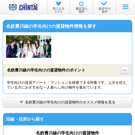
お部屋を探す
気になる
最近見た
保存中の
リスト
物件
条件
沿線・駅から
名鉄豊川線の学生向けの賃貸物件情報を探す
住所から
家賃相場から
通勤通学時間から
物件特集から
名鉄豊川線の学生向けの賃貸物件のポイント
不動産会社から
学生向けの賃貸アパート・マンションを検索できる特集です。上京を控え
ている方におすすめな一人暮らし向け物件を集めています。
TOP
名鉄豊川線の学生向けの賃貸物件のオススメ情報を見る
沿線・住所から探す
名鉄豊川線の学生向けの賃貸物件