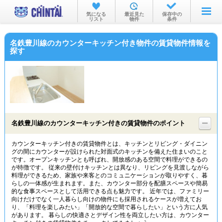
お部屋を探す
気になる
最近見た
保存中の
リスト
物件
条件
沿線・駅から
名鉄豊川線のカウンターキッチン付き物件の賃貸物件情報を
住所から
探す
家賃相場から
通勤通学時間から
物件特集から
名鉄豊川線のカウンターキッチン付きの賃貸物件のポイント
不動産会社から
カウンターキッチン付きの賃貸物件とは、キッチンとリビング・ダイニン
TOP
グの間にカウンターが設けられた対面式のキッチンを備えた住まいのこと
です。オープンキッチンとも呼ばれ、開放感のある空間で料理ができるの
が特徴です。 従来の壁付けキッチンとは異なり、リビングを見渡しながら
料理ができるため、家族や来客とのコミュニケーションが取りやすく、暮
らしの一体感が生まれます。また、カウンター部分を配膳スペースや簡易
的な食事スペースとして活用できる点も魅力です。 近年では、ファミリー
向けだけでなく一人暮らし向けの物件にも採用されるケースが増えてお
り、「料理を楽しみたい」「開放的な空間で暮らしたい」という方に人気
があります。 暮らしの快適さとデザイン性を両立したい方は、カウンター