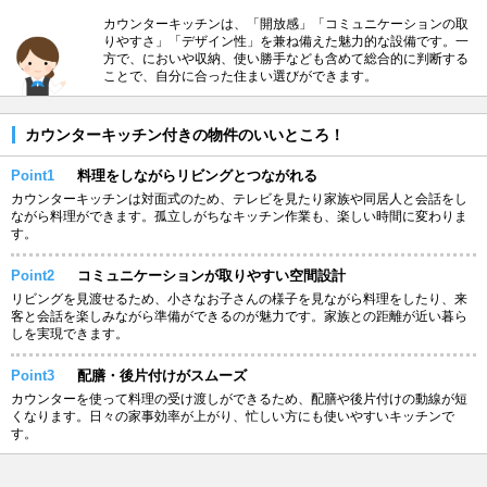
カウンターキッチンは、「開放感」「コミュニケーションの取
りやすさ」「デザイン性」を兼ね備えた魅力的な設備です。一
方で、においや収納、使い勝手なども含めて総合的に判断する
ことで、自分に合った住まい選びができます。
カウンターキッチン付きの物件のいいところ！
Point1
料理をしながらリビングとつながれる
カウンターキッチンは対面式のため、テレビを見たり家族や同居人と会話をし
ながら料理ができます。孤立しがちなキッチン作業も、楽しい時間に変わりま
す。
Point2
コミュニケーションが取りやすい空間設計
リビングを見渡せるため、小さなお子さんの様子を見ながら料理をしたり、来
客と会話を楽しみながら準備ができるのが魅力です。家族との距離が近い暮ら
しを実現できます。
Point3
配膳・後片付けがスムーズ
カウンターを使って料理の受け渡しができるため、配膳や後片付けの動線が短
くなります。日々の家事効率が上がり、忙しい方にも使いやすいキッチンで
す。