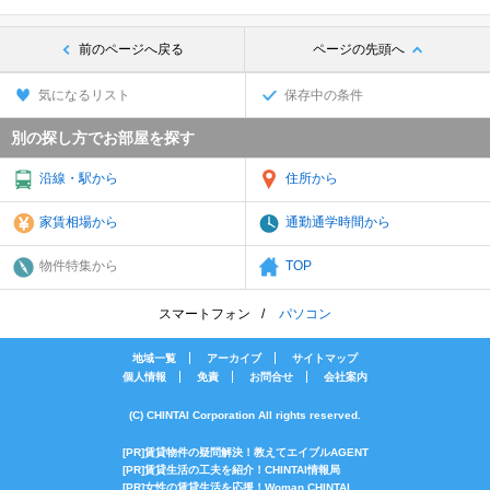
前のページへ戻る
ページの先頭へ
気になるリスト
保存中の条件
別の探し方でお部屋を探す
沿線・駅から
住所から
家賃相場から
通勤通学時間から
物件特集から
TOP
スマートフォン
パソコン
地域一覧
アーカイブ
サイトマップ
個人情報
免責
お問合せ
会社案内
(C) CHINTAI Corporation All rights reserved.
[PR]賃貸物件の疑問解決！教えてエイブルAGENT
[PR]賃貸生活の工夫を紹介！CHINTAI情報局
[PR]女性の賃貸生活を応援！Woman.CHINTAI