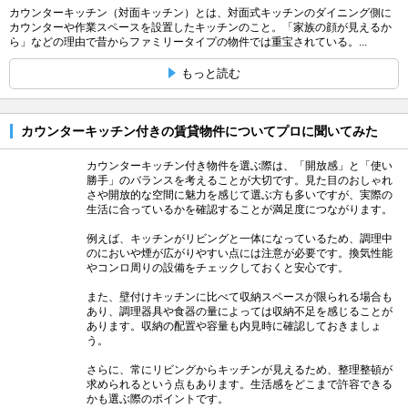
カウンターキッチン（対面キッチン）とは、対面式キッチンのダイニング側に
カウンターや作業スペースを設置したキッチンのこと。「家族の顔が見えるか
ら」などの理由で昔からファミリータイプの物件では重宝されている。...
もっと読む
カウンターキッチン付きの賃貸物件についてプロに聞いてみた
カウンターキッチン付き物件を選ぶ際は、「開放感」と「使い
勝手」のバランスを考えることが大切です。見た目のおしゃれ
さや開放的な空間に魅力を感じて選ぶ方も多いですが、実際の
生活に合っているかを確認することが満足度につながります。
例えば、キッチンがリビングと一体になっているため、調理中
のにおいや煙が広がりやすい点には注意が必要です。換気性能
やコンロ周りの設備をチェックしておくと安心です。
また、壁付けキッチンに比べて収納スペースが限られる場合も
あり、調理器具や食器の量によっては収納不足を感じることが
あります。収納の配置や容量も内見時に確認しておきましょ
う。
さらに、常にリビングからキッチンが見えるため、整理整頓が
求められるという点もあります。生活感をどこまで許容できる
かも選ぶ際のポイントです。