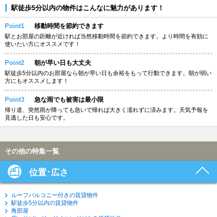
駅徒歩5分以内の物件はこんなに魅力があります！
Point1
移動時間を節約できます
駅とお部屋の距離が近ければ当然移動時間を節約できます。より時間を有効に
使いたい方にオススメです！
Point2
朝が早い日も大丈夫
駅徒歩5分以内のお部屋なら朝が早い日も余裕をもって行動できます。朝が弱い
方にもオススメします！
Point3
急な雨でも被害は最小限
帰り道、突然雨が降っても急いで帰れば大きく濡れずに済みます。天気予報を
見逃した日も安心です。
その他の特集一覧
位置･広さ
ルーフバルコニー付きの賃貸物件
駅徒歩5分以内の賃貸物件
角部屋