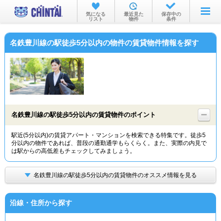
お部屋を探す
気になる
最近見た
保存中の
リスト
物件
条件
沿線・駅から
名鉄豊川線の駅徒歩5分以内の物件の賃貸物件情報を探す
住所から
家賃相場から
通勤通学時間から
物件特集から
名鉄豊川線の駅徒歩5分以内の賃貸物件のポイント
不動産会社から
駅近(5分以内)の賃貸アパート・マンションを検索できる特集です。徒歩5
分以内の物件であれば、普段の通勤通学もらくらく。また、実際の内見で
TOP
は駅からの高低差もチェックしてみましょう。
名鉄豊川線の駅徒歩5分以内の賃貸物件のオススメ情報を見る
沿線・住所から探す