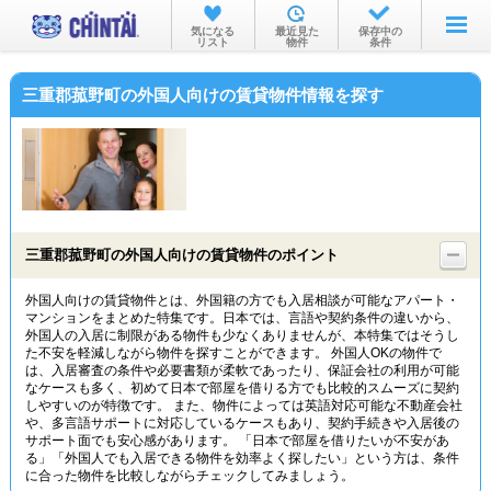
お部屋を探す
気になる
最近見た
保存中の
リスト
物件
条件
沿線・駅から
三重郡菰野町の外国人向けの賃貸物件情報を探す
住所から
家賃相場から
通勤通学時間から
物件特集から
三重郡菰野町の外国人向けの賃貸物件のポイント
不動産会社から
外国人向けの賃貸物件とは、外国籍の方でも入居相談が可能なアパート・
マンションをまとめた特集です。日本では、言語や契約条件の違いから、
TOP
外国人の入居に制限がある物件も少なくありませんが、本特集ではそうし
た不安を軽減しながら物件を探すことができます。 外国人OKの物件で
は、入居審査の条件や必要書類が柔軟であったり、保証会社の利用が可能
なケースも多く、初めて日本で部屋を借りる方でも比較的スムーズに契約
しやすいのが特徴です。 また、物件によっては英語対応可能な不動産会社
や、多言語サポートに対応しているケースもあり、契約手続きや入居後の
サポート面でも安心感があります。 「日本で部屋を借りたいが不安があ
る」「外国人でも入居できる物件を効率よく探したい」という方は、条件
に合った物件を比較しながらチェックしてみましょう。