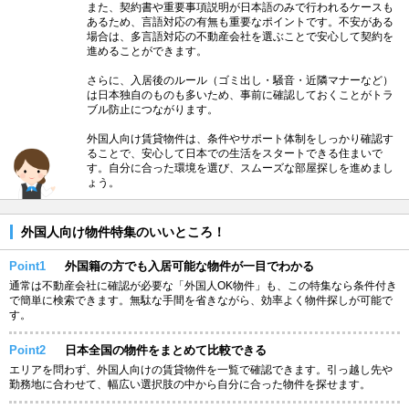
また、契約書や重要事項説明が日本語のみで行われるケースも
あるため、言語対応の有無も重要なポイントです。不安がある
場合は、多言語対応の不動産会社を選ぶことで安心して契約を
進めることができます。
さらに、入居後のルール（ゴミ出し・騒音・近隣マナーなど）
は日本独自のものも多いため、事前に確認しておくことがトラ
ブル防止につながります。
外国人向け賃貸物件は、条件やサポート体制をしっかり確認す
ることで、安心して日本での生活をスタートできる住まいで
す。自分に合った環境を選び、スムーズな部屋探しを進めまし
ょう。
外国人向け物件特集のいいところ！
Point1
外国籍の方でも入居可能な物件が一目でわかる
通常は不動産会社に確認が必要な「外国人OK物件」も、この特集なら条件付き
で簡単に検索できます。無駄な手間を省きながら、効率よく物件探しが可能で
す。
Point2
日本全国の物件をまとめて比較できる
エリアを問わず、外国人向けの賃貸物件を一覧で確認できます。引っ越し先や
勤務地に合わせて、幅広い選択肢の中から自分に合った物件を探せます。