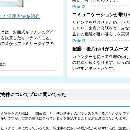
Point2
コミュニケーションが取り
？ 活用方法を紹介
リビングを見渡せるため、小さ
したり、来客と会話を楽しみな
）とは、対面式キッチンのダイ
族との距離が近い暮らしを実現
スを設置したキッチンのこと。
Point3
由で昔からファミリータイプの
配膳・後片付けがスムーズ
カウンターを使って料理の受け
の動線が短くなります。日々の
読む
いやすいキッチンです。
貸物件についてプロに聞いてみた
付き物件を選ぶ際は、「開放感」と「使い勝手」のバランスを考えることが大切です
も多いですが、実際の生活に合っているかを確認することが満足度につながります。
リビングと一体になっているため、調理中のにおいや煙が広がりやすい点には注意が