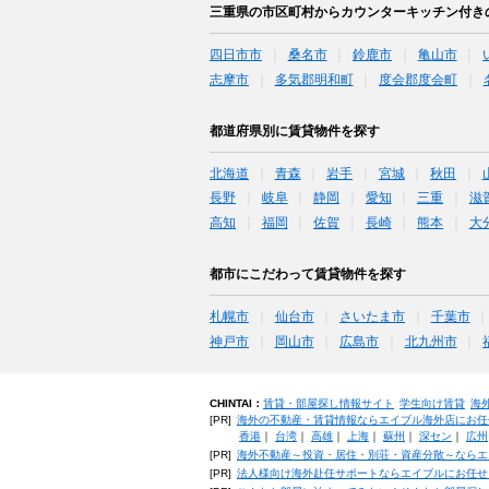
三重県の市区町村からカウンターキッチン付き
四日市市
桑名市
鈴鹿市
亀山市
志摩市
多気郡明和町
度会郡度会町
都道府県別に賃貸物件を探す
北海道
青森
岩手
宮城
秋田
長野
岐阜
静岡
愛知
三重
滋
高知
福岡
佐賀
長崎
熊本
大
都市にこだわって賃貸物件を探す
札幌市
仙台市
さいたま市
千葉市
神戸市
岡山市
広島市
北九州市
CHINTAI：
賃貸・部屋探し情報サイト
学生向け賃貸
海
[PR]
海外の不動産・賃貸情報ならエイブル海外店にお任
香港
｜
台湾
｜
高雄
｜
上海
｜
蘇州
｜
深セン
｜
広州
[PR]
海外不動産～投資・居住・別荘・資産分散～ならエ
[PR]
法人様向け海外赴任サポートならエイブルにお任せ