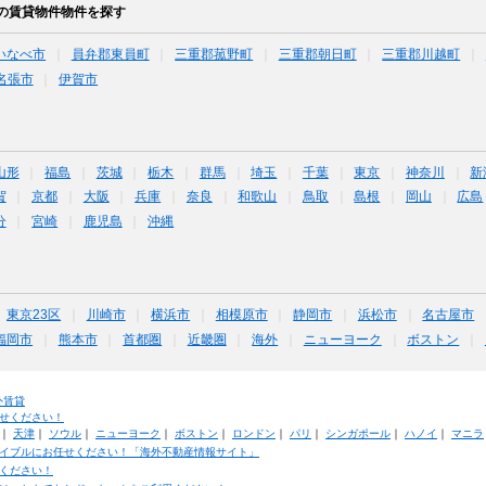
の賃貸物件物件を探す
いなべ市
員弁郡東員町
三重郡菰野町
三重郡朝日町
三重郡川越町
名張市
伊賀市
山形
福島
茨城
栃木
群馬
埼玉
千葉
東京
神奈川
新
賀
京都
大阪
兵庫
奈良
和歌山
鳥取
島根
岡山
広島
分
宮崎
鹿児島
沖縄
東京23区
川崎市
横浜市
相模原市
静岡市
浜松市
名古屋市
福岡市
熊本市
首都圏
近畿圏
海外
ニューヨーク
ボストン
外賃貸
せください！
｜
天津
｜
ソウル
｜
ニューヨーク
｜
ボストン
｜
ロンドン
｜
パリ
｜
シンガポール
｜
ハノイ
｜
マニラ
イブルにお任せください！「海外不動産情報サイト」
ください！