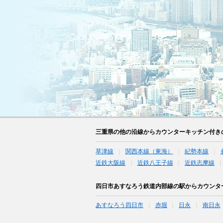
三重県の他の沿線からカウンターキッチン付き
草津線
関西本線（東海）
紀勢本線
近鉄大阪線
近鉄八王子線
近鉄志摩線
四日市あすなろう鉄道内部線の駅からカウンタ
あすなろう四日市
赤堀
日永
南日永