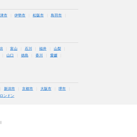
津市
伊勢市
松阪市
鳥羽市
潟
富山
石川
福井
山梨
山口
徳島
香川
愛媛
新潟市
京都市
大阪市
堺市
ロンドン
｜