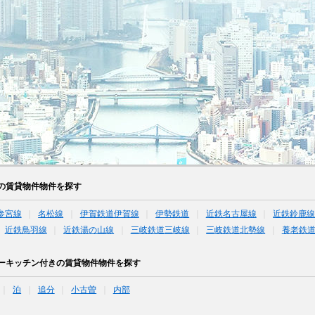
の賃貸物件物件を探す
参宮線
名松線
伊賀鉄道伊賀線
伊勢鉄道
近鉄名古屋線
近鉄鈴鹿
近鉄鳥羽線
近鉄湯の山線
三岐鉄道三岐線
三岐鉄道北勢線
養老鉄
ーキッチン付きの賃貸物件物件を探す
泊
追分
小古曽
内部