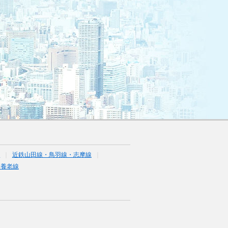
線
近鉄山田線・鳥羽線・志摩線
道養老線