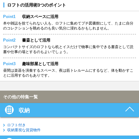
ロフトの活用術3つのポイント
Point1
収納スペースに活用
本や雑誌を捨てられない人も、ロフトに集めてプチ図書館にして、たまに自分
のコレクションを眺めるのも良い気分に浸れるかもしれません。
Point2
書斎として活用
コンパクトサイズのロフトなら机とイスだけで物事に集中できる書斎として読
書や仕事の場とするのもよいでしょう。
Point3
趣味部屋として活用
昼間は楽器を演奏するスペース、夜は筋トレルームにするなど、体を動かすこ
とに活用するのもありです。
その他の特集一覧
収納
ロフト付き
収納重視な賃貸物件