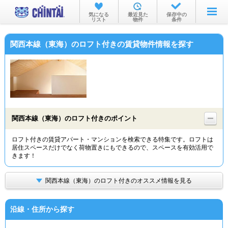
お部屋を探す
気になる
最近見た
保存中の
リスト
物件
条件
沿線・駅から
関西本線（東海）のロフト付きの賃貸物件情報を探す
住所から
家賃相場から
通勤通学時間から
物件特集から
関西本線（東海）のロフト付きのポイント
不動産会社から
ロフト付きの賃貸アパート・マンションを検索できる特集です。ロフトは
居住スペースだけでなく荷物置きにもできるので、スペースを有効活用で
TOP
きます！
関西本線（東海）のロフト付きのオススメ情報を見る
沿線・住所から探す