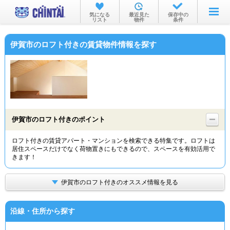
お部屋を探す
気になる
最近見た
保存中の
リスト
物件
条件
沿線・駅から
伊賀市のロフト付きの賃貸物件情報を探す
住所から
家賃相場から
通勤通学時間から
物件特集から
伊賀市のロフト付きのポイント
不動産会社から
ロフト付きの賃貸アパート・マンションを検索できる特集です。ロフトは
居住スペースだけでなく荷物置きにもできるので、スペースを有効活用で
TOP
きます！
伊賀市のロフト付きのオススメ情報を見る
沿線・住所から探す