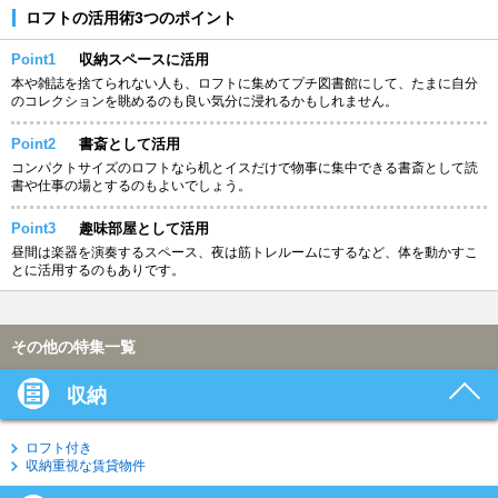
ロフトの活用術3つのポイント
Point1
収納スペースに活用
本や雑誌を捨てられない人も、ロフトに集めてプチ図書館にして、たまに自分
のコレクションを眺めるのも良い気分に浸れるかもしれません。
Point2
書斎として活用
コンパクトサイズのロフトなら机とイスだけで物事に集中できる書斎として読
書や仕事の場とするのもよいでしょう。
Point3
趣味部屋として活用
昼間は楽器を演奏するスペース、夜は筋トレルームにするなど、体を動かすこ
とに活用するのもありです。
その他の特集一覧
収納
ロフト付き
収納重視な賃貸物件