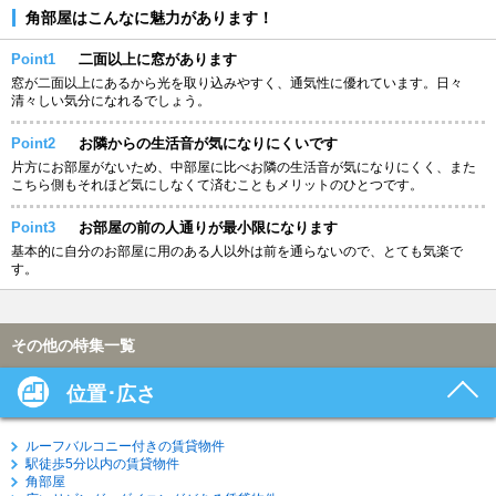
角部屋はこんなに魅力があります！
Point1
二面以上に窓があります
窓が二面以上にあるから光を取り込みやすく、通気性に優れています。日々
清々しい気分になれるでしょう。
Point2
お隣からの生活音が気になりにくいです
片方にお部屋がないため、中部屋に比べお隣の生活音が気になりにくく、また
こちら側もそれほど気にしなくて済むこともメリットのひとつです。
Point3
お部屋の前の人通りが最小限になります
基本的に自分のお部屋に用のある人以外は前を通らないので、とても気楽で
す。
その他の特集一覧
位置･広さ
ルーフバルコニー付きの賃貸物件
駅徒歩5分以内の賃貸物件
角部屋