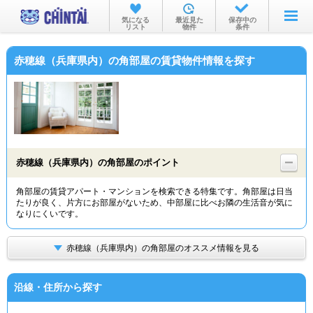
お部屋を探す
気になる
最近見た
保存中の
リスト
物件
条件
沿線・駅から
赤穂線（兵庫県内）の角部屋の賃貸物件情報を探す
住所から
家賃相場から
通勤通学時間から
物件特集から
赤穂線（兵庫県内）の角部屋のポイント
不動産会社から
角部屋の賃貸アパート・マンションを検索できる特集です。角部屋は日当
たりが良く、片方にお部屋がないため、中部屋に比べお隣の生活音が気に
TOP
なりにくいです。
赤穂線（兵庫県内）の角部屋のオススメ情報を見る
沿線・住所から探す