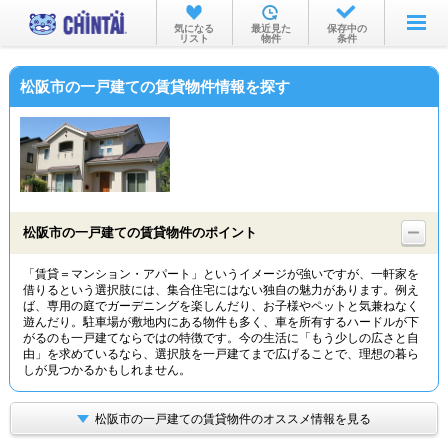
お部屋を探す
気になる
最近見た
保存中の
リスト
物件
条件
沿線・駅から
松阪市の一戸建ての賃貸物件情報を探す
住所から
家賃相場から
通勤通学時間から
物件特集から
松阪市の一戸建ての賃貸物件のポイント
不動産会社から
「賃貸＝マンション・アパート」というイメージが強いですが、一軒家を
借りるという選択肢には、集合住宅にはない独自の魅力があります。例え
TOP
ば、専用の庭でガーデニングを楽しんだり、お子様やペットと気兼ねなく
遊んだり。駐車場が敷地内にある物件も多く、車を所有するハードルが下
がるのも一戸建てならではの特徴です。今の生活に「もう少しの広さと自
由」を求めているなら、選択肢を一戸建てまで広げることで、理想の暮ら
しが見つかるかもしれません。
松阪市の一戸建ての賃貸物件のオススメ情報を見る