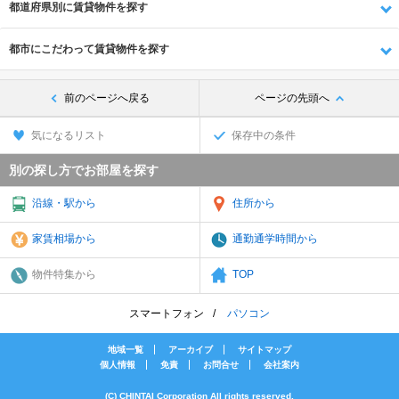
都道府県別に賃貸物件を探す
都市にこだわって賃貸物件を探す
前のページへ戻る
ページの先頭へ
気になるリスト
保存中の条件
別の探し方でお部屋を探す
沿線・駅から
住所から
家賃相場から
通勤通学時間から
物件特集から
TOP
スマートフォン
パソコン
地域一覧
アーカイブ
サイトマップ
個人情報
免責
お問合せ
会社案内
(C) CHINTAI Corporation All rights reserved.