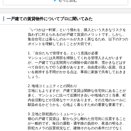
もっと読む
一戸建ての賃貸物件についてプロに聞いてみた
「いつかは一軒家」という憧れを、購入という大きなリスクを
負わずに叶えられるのが戸建て賃貸のメリットです。しかし、
集合住宅とは暮らしのルールが大きく異なるため、以下の3つの
ポイントを理解しておくことが大切です。
1. 「自分たちで管理する」という意識が必要
マンションには共用部を掃除してくれる管理人さんがいます
が、一戸建てでは玄関周りの掃除や庭の除草、雪かきなどはす
べて自分たちで行う必要があります。自由度が高い反面、住ま
いを維持する手間がかかる点は、事前に家族で共有しておきま
しょう。
2. 地域コミュニティとの関わり
立地にもよりますが、戸建て賃貸は閑静な住宅街にあることが
多く、マンションに比べて近隣付き合いや地域のゴミ当番、町
内会活動などが活発なケースがあります。その土地のルールに
馴染めるかどうかも、心地よく暮らすための重要な要素です。
3. 立地と防犯面のシミュレーション
都心の戸建て賃貸は、駅から少し離れた住宅街に位置すること
が一般的です。毎日の通勤・通学路の負担や、夜道の明るさ、
防犯カメラの設置状況など、建物そのものの条件だけでなく