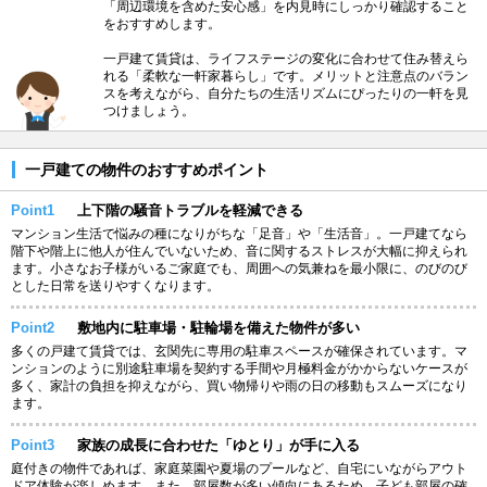
「周辺環境を含めた安心感」を内見時にしっかり確認すること
をおすすめします。
一戸建て賃貸は、ライフステージの変化に合わせて住み替えら
れる「柔軟な一軒家暮らし」です。メリットと注意点のバラン
スを考えながら、自分たちの生活リズムにぴったりの一軒を見
つけましょう。
一戸建ての物件のおすすめポイント
Point1
上下階の騒音トラブルを軽減できる
マンション生活で悩みの種になりがちな「足音」や「生活音」。一戸建てなら
階下や階上に他人が住んでいないため、音に関するストレスが大幅に抑えられ
ます。小さなお子様がいるご家庭でも、周囲への気兼ねを最小限に、のびのび
とした日常を送りやすくなります。
Point2
敷地内に駐車場・駐輪場を備えた物件が多い
多くの戸建て賃貸では、玄関先に専用の駐車スペースが確保されています。マ
ンションのように別途駐車場を契約する手間や月極料金がかからないケースが
多く、家計の負担を抑えながら、買い物帰りや雨の日の移動もスムーズになり
ます。
Point3
家族の成長に合わせた「ゆとり」が手に入る
庭付きの物件であれば、家庭菜園や夏場のプールなど、自宅にいながらアウト
ドア体験が楽しめます。また、部屋数が多い傾向にあるため、子ども部屋の確