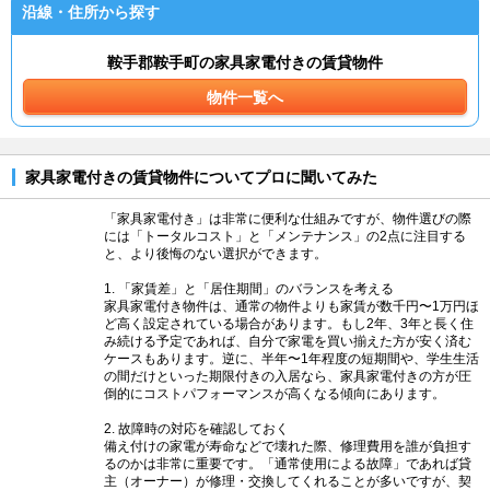
沿線・住所から探す
鞍手郡鞍手町の家具家電付きの賃貸物件
物件一覧へ
家具家電付きの賃貸物件についてプロに聞いてみた
「家具家電付き」は非常に便利な仕組みですが、物件選びの際
には「トータルコスト」と「メンテナンス」の2点に注目する
と、より後悔のない選択ができます。
1. 「家賃差」と「居住期間」のバランスを考える
家具家電付き物件は、通常の物件よりも家賃が数千円〜1万円ほ
ど高く設定されている場合があります。もし2年、3年と長く住
み続ける予定であれば、自分で家電を買い揃えた方が安く済む
ケースもあります。逆に、半年〜1年程度の短期間や、学生生活
の間だけといった期限付きの入居なら、家具家電付きの方が圧
倒的にコストパフォーマンスが高くなる傾向にあります。
2. 故障時の対応を確認しておく
備え付けの家電が寿命などで壊れた際、修理費用を誰が負担す
るのかは非常に重要です。「通常使用による故障」であれば貸
主（オーナー）が修理・交換してくれることが多いですが、契