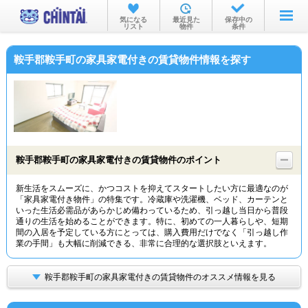
お部屋を探す
気になる
最近見た
保存中の
リスト
物件
条件
沿線・駅から
鞍手郡鞍手町の家具家電付きの賃貸物件情報を探す
住所から
家賃相場から
通勤通学時間から
物件特集から
鞍手郡鞍手町の家具家電付きの賃貸物件のポイント
不動産会社から
新生活をスムーズに、かつコストを抑えてスタートしたい方に最適なのが
「家具家電付き物件」の特集です。冷蔵庫や洗濯機、ベッド、カーテンと
TOP
いった生活必需品があらかじめ備わっているため、引っ越し当日から普段
通りの生活を始めることができます。特に、初めての一人暮らしや、短期
間の入居を予定している方にとっては、購入費用だけでなく「引っ越し作
業の手間」も大幅に削減できる、非常に合理的な選択肢といえます。
鞍手郡鞍手町の家具家電付きの賃貸物件のオススメ情報を見る