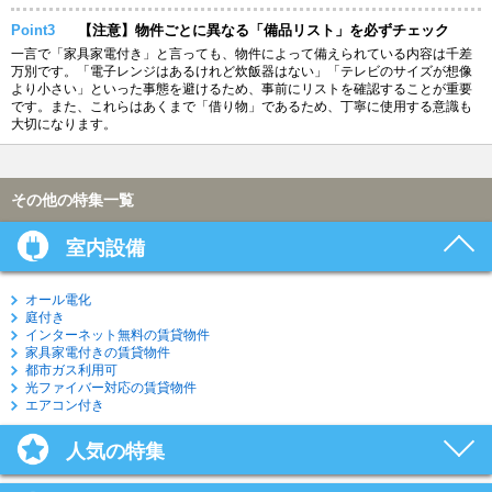
Point3
【注意】物件ごとに異なる「備品リスト」を必ずチェック
一言で「家具家電付き」と言っても、物件によって備えられている内容は千差
万別です。「電子レンジはあるけれど炊飯器はない」「テレビのサイズが想像
より小さい」といった事態を避けるため、事前にリストを確認することが重要
です。また、これらはあくまで「借り物」であるため、丁寧に使用する意識も
大切になります。
その他の特集一覧
室内設備
オール電化
庭付き
インターネット無料の賃貸物件
家具家電付きの賃貸物件
都市ガス利用可
光ファイバー対応の賃貸物件
エアコン付き
人気の特集