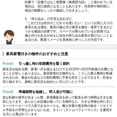
約書で「設備ではなく残置物（無償貸与品）」と扱われている
場合は、自己負担になることもあります。内見時や契約前に、
保証の範囲をしっかり確認しておきましょう。
3. 「持ち込み」の可否も忘れずに
「これだけは自分のこだわりを使いたい」というお気に入りの
家具がある場合、既存の備え付け家具を撤去・保管できるかど
うかも確認が必要です。スペースが限られているお部屋では、
備え付けがあるがゆえに自分の持ち込み家具が置けないことも
あるため、配置イメージを具体的に持つことが大切です。
家具家電付きの物件のおすすめと注意
Point1
引っ越し時の初期費用を賢く節約
新生活を始める際、家電一式を揃えるだけでも10万円〜20万円程度の出費にな
ることが珍しくありません。家具家電付き物件なら、こうした購入費用が軽減
されるため、敷金や礼金などの契約費用に予算を回すことができます。貯金を
切り崩さずに、身軽に新生活を始めたい方にぴったりです。
Point2
準備期間を短縮し、即入居が可能に
急な転勤や進学が決まった際、家電量販店を回って配送を待つ時間は大きな負
担になります。あらかじめ設備が揃っている物件なら、大きな荷物を持たずに
スーツケース一つで入居できるケースも。搬入作業や退去時の処分・リサイク
ル手続きの手間もかからないため、タイパ（タイムパフォーマンス）を重視す
る方にも選ばれています。