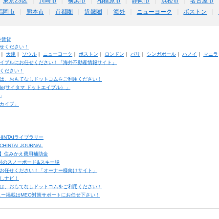
東京23区
川崎市
横浜市
相模原市
静岡市
浜松市
名古屋市
福岡市
熊本市
首都圏
近畿圏
海外
ニューヨーク
ボストン
外賃貸
せください！
｜
天津
｜
ソウル
｜
ニューヨーク
｜
ボストン
｜
ロンドン
｜
パリ
｜
シンガポール
｜
ハノイ
｜
マニラ
イブルにお任せください！「海外不動産情報サイト」
ください！
は、おもてなしドットコムをご利用ください！
ble(サイタマ ドットエイブル）」
」
カイブ」
INTAIライブラリー
TAI JOURNAL
ク】住みかえ費用補助金
馬村のスノーボード&スキー場
お任せください！「オーナー様向けサイト」
しナビ！
は、おもてなしドットコムをご利用ください！
ュー掲載はMEO対策サポートにお任せ下さい！