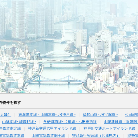
件物件を探す
（近畿）
東海道本線・山陽本線<JR神戸線>
福知山線<JR宝塚線>
和田岬
山陰本線<嵯峨野線>
学研都市線<片町線>・JR東西線
山陽新幹線（近畿圏
速鉄道南北線
神戸新交通六甲アイランド線
神戸新交通ポートアイランド線
陽電気鉄道本線
山陽電気鉄道網干線
智頭急行智頭線（兵庫県内）
能勢