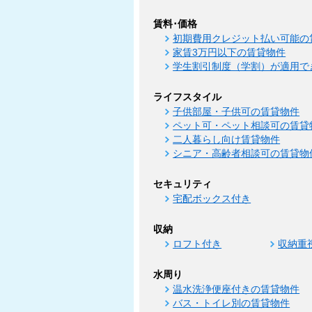
賃料･価格
初期費用クレジット払い可能の
家賃3万円以下の賃貸物件
学生割引制度（学割）が適用で
ライフスタイル
子供部屋・子供可の賃貸物件
ペット可・ペット相談可の賃貸
二人暮らし向け賃貸物件
シニア・高齢者相談可の賃貸物
セキュリティ
宅配ボックス付き
収納
ロフト付き
収納重
水周り
温水洗浄便座付きの賃貸物件
バス・トイレ別の賃貸物件