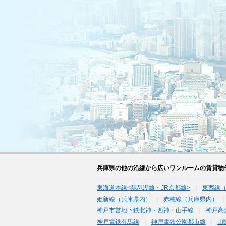
兵庫県の他の沿線から広いワンルームの賃貸物
東海道本線<琵琶湖線・JR京都線>
東西線
姫新線（兵庫県内）
赤穂線（兵庫県内）
神戸市営地下鉄北神・西神・山手線
神戸高
神戸電鉄有馬線
神戸電鉄公園都市線
山