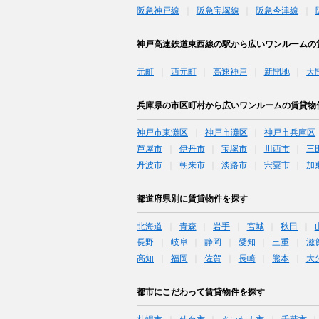
阪急神戸線
阪急宝塚線
阪急今津線
神戸高速鉄道東西線の駅から広いワンルームの
元町
西元町
高速神戸
新開地
大
兵庫県の市区町村から広いワンルームの賃貸物
神戸市東灘区
神戸市灘区
神戸市兵庫区
芦屋市
伊丹市
宝塚市
川西市
三
丹波市
朝来市
淡路市
宍粟市
加
都道府県別に賃貸物件を探す
北海道
青森
岩手
宮城
秋田
長野
岐阜
静岡
愛知
三重
滋
高知
福岡
佐賀
長崎
熊本
大
都市にこだわって賃貸物件を探す