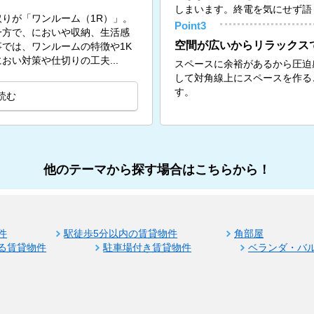
しまいます。終電を気にせず語
りが「ワンルーム（1R）」。
Point3
一方で、においや収納、生活感
空間が広いからリラックス
では、ワンルームの特徴や1K
い対策や仕切りの工夫...
スペースに余裕があるから圧迫
して対角線上にスペースを作る
す。
読む
他のテーマから探す場合はこちらから！
件
駅徒歩5分以内の賃貸物件
角部屋
る賃貸物件
駐車場付き賃貸物件
ベランダ・バ