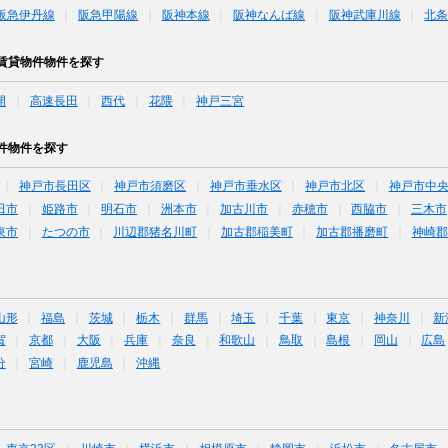
阪急伊丹線
阪急甲陽線
阪神本線
阪神なんば線
阪神武庫川線
北
賃貸物件物件を探す
開
高速長田
西代
花隈
神戸三宮
件物件を探す
神戸市長田区
神戸市須磨区
神戸市垂水区
神戸市北区
神戸市中
田市
姫路市
明石市
洲本市
加古川市
赤穂市
西脇市
三木市
東市
たつの市
川辺郡猪名川町
加古郡稲美町
加古郡播磨町
神崎郡
山形
福島
茨城
栃木
群馬
埼玉
千葉
東京
神奈川
新
賀
京都
大阪
兵庫
奈良
和歌山
鳥取
島根
岡山
広島
分
宮崎
鹿児島
沖縄