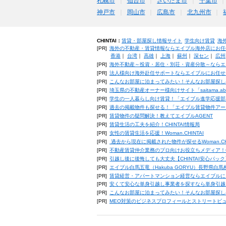
札幌市
仙台市
さいたま市
千葉市
神戸市
岡山市
広島市
北九州市
CHINTAI：
賃貸・部屋探し情報サイト
学生向け賃貸
海
[PR]
海外の不動産・賃貸情報ならエイブル海外店にお任
香港
｜
台湾
｜
高雄
｜
上海
｜
蘇州
｜
深セン
｜
広州
[PR]
海外不動産～投資・居住・別荘・資産分散～ならエ
[PR]
法人様向け海外赴任サポートならエイブルにお任せ
[PR]
こんなお部屋に泊まってみたい！そんなお部屋探し
[PR]
埼玉県の不動産オーナー様向けサイト「saitama.a
[PR]
学生の一人暮らし向け賃貸！「エイブル進学応援部
[PR]
過去の掲載物件も探せる！「エイブル賃貸物件アー
[PR]
賃貸物件の疑問解決！教えてエイブルAGENT
[PR]
賃貸生活の工夫を紹介！CHINTAI情報局
[PR]
女性の賃貸生活を応援！Woman.CHINTAI
[PR]
過去から現在に掲載された物件が探せるWoman.CH
[PR]
不動産賃貸仲介業務のプロ向けお役立ちメディア！CHIN
[PR]
引越し後に後悔しても大丈夫【CHINTAI安心パッ
[PR]
エイブル白馬五竜（Hakuba GORYU）長野県白
[PR]
賃貸経営・アパートマンション経営ならエイブルに
[PR]
安くて安心な単身引越し事業者を探すなら単身引越
[PR]
こんなお部屋に泊まってみたい！そんなお部屋探し
[PR]
MEO対策のビジネスプロフィールとストリートビ