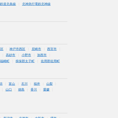
条鉄道北条線
北神急行電鉄北神線
央区
神戸市西区
尼崎市
西宮市
高砂市
小野市
加西市
福崎町
揖保郡太子町
佐用郡佐用町
潟
富山
石川
福井
山梨
山口
徳島
香川
愛媛