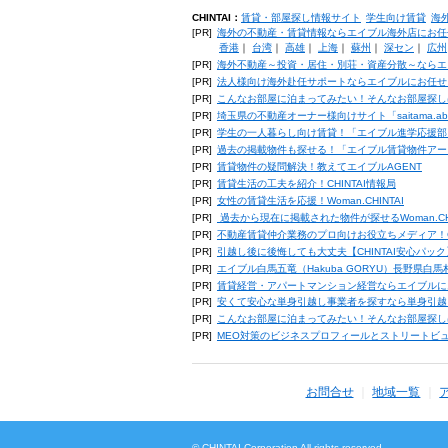
CHINTAI：
賃貸・部屋探し情報サイト
学生向け賃貸
海
[PR]
海外の不動産・賃貸情報ならエイブル海外店にお任
香港
｜
台湾
｜
高雄
｜
上海
｜
蘇州
｜
深セン
｜
広州
[PR]
海外不動産～投資・居住・別荘・資産分散～ならエ
[PR]
法人様向け海外赴任サポートならエイブルにお任せ
[PR]
こんなお部屋に泊まってみたい！そんなお部屋探し
[PR]
埼玉県の不動産オーナー様向けサイト「saitama.a
[PR]
学生の一人暮らし向け賃貸！「エイブル進学応援部
[PR]
過去の掲載物件も探せる！「エイブル賃貸物件アー
[PR]
賃貸物件の疑問解決！教えてエイブルAGENT
[PR]
賃貸生活の工夫を紹介！CHINTAI情報局
[PR]
女性の賃貸生活を応援！Woman.CHINTAI
[PR]
過去から現在に掲載された物件が探せるWoman.CH
[PR]
不動産賃貸仲介業務のプロ向けお役立ちメディア！CHIN
[PR]
引越し後に後悔しても大丈夫【CHINTAI安心パッ
[PR]
エイブル白馬五竜（Hakuba GORYU）長野県白
[PR]
賃貸経営・アパートマンション経営ならエイブルに
[PR]
安くて安心な単身引越し事業者を探すなら単身引越
[PR]
こんなお部屋に泊まってみたい！そんなお部屋探し
[PR]
MEO対策のビジネスプロフィールとストリートビ
お問合せ
地域一覧
© CHINTAI Corporation All rights reserved.