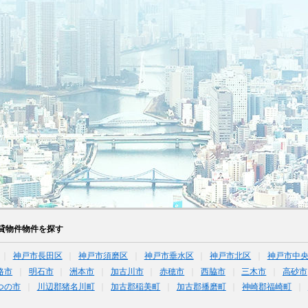
貸物件物件を探す
神戸市長田区
神戸市須磨区
神戸市垂水区
神戸市北区
神戸市中
路市
明石市
洲本市
加古川市
赤穂市
西脇市
三木市
高砂市
つの市
川辺郡猪名川町
加古郡稲美町
加古郡播磨町
神崎郡福崎町