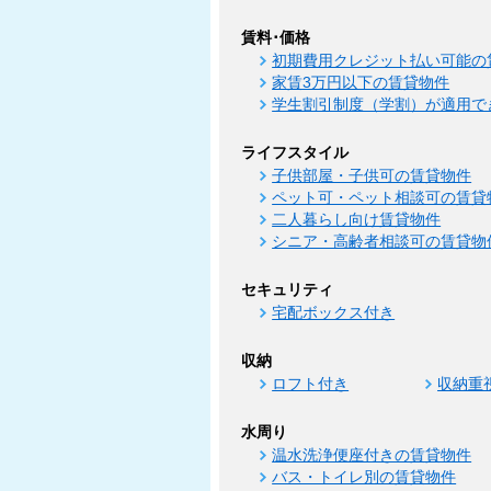
賃料･価格
初期費用クレジット払い可能の
家賃3万円以下の賃貸物件
学生割引制度（学割）が適用で
ライフスタイル
子供部屋・子供可の賃貸物件
ペット可・ペット相談可の賃貸
二人暮らし向け賃貸物件
シニア・高齢者相談可の賃貸物
セキュリティ
宅配ボックス付き
収納
ロフト付き
収納重
水周り
温水洗浄便座付きの賃貸物件
バス・トイレ別の賃貸物件