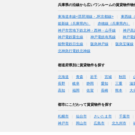
兵庫県の沿線から広いワンルームの賃貸物件物
東海道本線<琵琶湖線・JR京都線>
東西線
姫新線（兵庫県内）
赤穂線（兵庫県内）
神戸市営地下鉄北神・西神・山手線
神戸高
神戸電鉄粟生線
神戸電鉄有馬線
神戸電
能勢電鉄日生線
阪急神戸線
阪急宝塚線
北神急行電鉄北神線
都道府県別に賃貸物件を探す
北海道
青森
岩手
宮城
秋田
長野
岐阜
静岡
愛知
三重
滋
高知
福岡
佐賀
長崎
熊本
大
都市にこだわって賃貸物件を探す
札幌市
仙台市
さいたま市
千葉市
神戸市
岡山市
広島市
北九州市