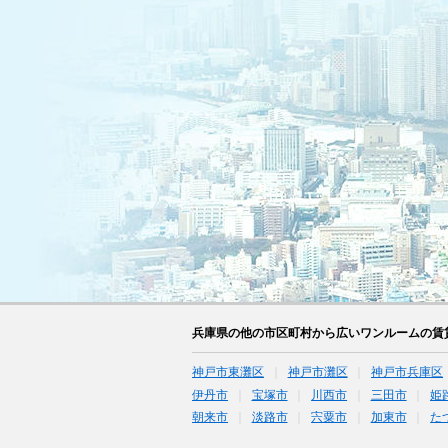
兵庫県の他の市区町村から広いワンルームの賃
神戸市東灘区
神戸市灘区
神戸市兵庫区
伊丹市
宝塚市
川西市
三田市
姫
朝来市
淡路市
宍粟市
加東市
た