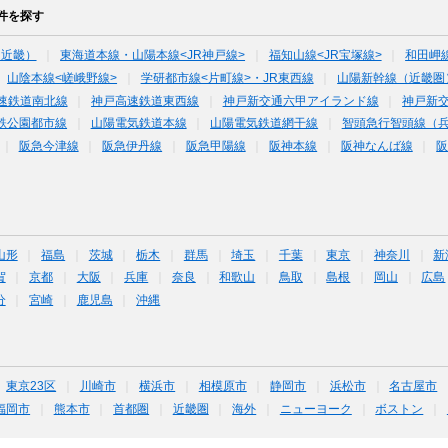
件を探す
（近畿）
東海道本線・山陽本線<JR神戸線>
福知山線<JR宝塚線>
和田岬
山陰本線<嵯峨野線>
学研都市線<片町線>・JR東西線
山陽新幹線（近畿圏
速鉄道南北線
神戸高速鉄道東西線
神戸新交通六甲アイランド線
神戸新
鉄公園都市線
山陽電気鉄道本線
山陽電気鉄道網干線
智頭急行智頭線（
阪急今津線
阪急伊丹線
阪急甲陽線
阪神本線
阪神なんば線
山形
福島
茨城
栃木
群馬
埼玉
千葉
東京
神奈川
新
賀
京都
大阪
兵庫
奈良
和歌山
鳥取
島根
岡山
広島
分
宮崎
鹿児島
沖縄
東京23区
川崎市
横浜市
相模原市
静岡市
浜松市
名古屋市
福岡市
熊本市
首都圏
近畿圏
海外
ニューヨーク
ボストン