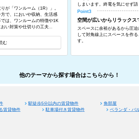
しまいます。終電を気にせず語
りが「ワンルーム（1R）」。
Point3
一方で、においや収納、生活感
空間が広いからリラックス
では、ワンルームの特徴や1K
い対策や仕切りの工夫...
スペースに余裕があるから圧迫
して対角線上にスペースを作る
す。
読む
他のテーマから探す場合はこちらから！
件
駅徒歩5分以内の賃貸物件
角部屋
る賃貸物件
駐車場付き賃貸物件
ベランダ・バ