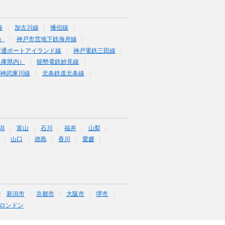
線
加古川線
播但線
）
神戸市営地下鉄海岸線
交通ポートアイランド線
神戸電鉄三田線
兵庫県内）
能勢電鉄妙見線
阪神武庫川線
北条鉄道北条線
潟
富山
石川
福井
山梨
山口
徳島
香川
愛媛
新潟市
京都市
大阪市
堺市
ロンドン