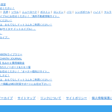
外賃貸
せください！
｜
天津
｜
ソウル
｜
ニューヨーク
｜
ボストン
｜
ロンドン
｜
パリ
｜
シンガポール
｜
ハノイ
｜
マニラ
イブルにお任せください！「海外不動産情報サイト」
ください！
は、おもてなしドットコムをご利用ください！
ble(サイタマ ドットエイブル）」
」
カイブ」
INTAIライブラリー
TAI JOURNAL
ク】住みかえ費用補助金
馬村のスノーボード&スキー場
お任せください！「オーナー様向けサイト」
しナビ！
は、おもてなしドットコムをご利用ください！
ュー掲載はMEO対策サポートにお任せ下さい！
アーカイブ
サイトマップ
リンクについて
サイトポリシー
個人情報保護