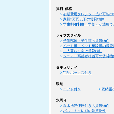
賃料･価格
初期費用クレジット払い可能の
家賃3万円以下の賃貸物件
学生割引制度（学割）が適用で
ライフスタイル
子供部屋・子供可の賃貸物件
ペット可・ペット相談可の賃貸
二人暮らし向け賃貸物件
シニア・高齢者相談可の賃貸物
セキュリティ
宅配ボックス付き
収納
ロフト付き
収納重
水周り
温水洗浄便座付きの賃貸物件
バス・トイレ別の賃貸物件