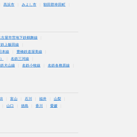
高浜市
みよし市
額田郡幸田町
名古屋市営地下鉄鶴舞線
下鉄上飯田線
田本線
豊橋鉄道渥美線
富）
名鉄三河線
名鉄犬山線
名鉄小牧線
名鉄各務原線
潟
富山
石川
福井
山梨
山口
徳島
香川
愛媛