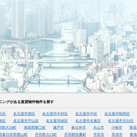
ニングがある賃貸物件物件を探す
北区
名古屋市西区
名古屋市中村区
名古屋市中区
名古屋市昭和区
南区
名古屋市守山区
名古屋市緑区
名古屋市名東区
名古屋市天白区
部郡大治町
海部郡蟹江町
瀬戸市
春日井市
犬山市
小牧市
尾張
西春日井郡豊山町
丹羽郡大口町
丹羽郡扶桑町
半田市
常滑市
東