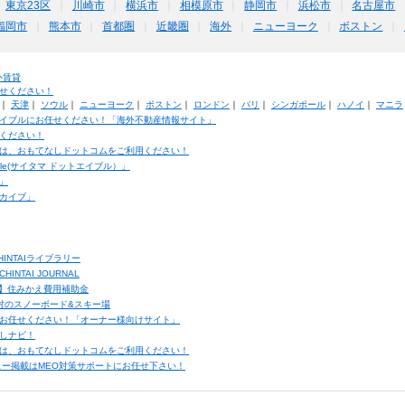
東京23区
川崎市
横浜市
相模原市
静岡市
浜松市
名古屋市
福岡市
熊本市
首都圏
近畿圏
海外
ニューヨーク
ボストン
外賃貸
せください！
｜
天津
｜
ソウル
｜
ニューヨーク
｜
ボストン
｜
ロンドン
｜
パリ
｜
シンガポール
｜
ハノイ
｜
マニラ
イブルにお任せください！「海外不動産情報サイト」
ください！
は、おもてなしドットコムをご利用ください！
ble(サイタマ ドットエイブル）」
」
カイブ」
INTAIライブラリー
TAI JOURNAL
ク】住みかえ費用補助金
馬村のスノーボード&スキー場
お任せください！「オーナー様向けサイト」
しナビ！
は、おもてなしドットコムをご利用ください！
ュー掲載はMEO対策サポートにお任せ下さい！