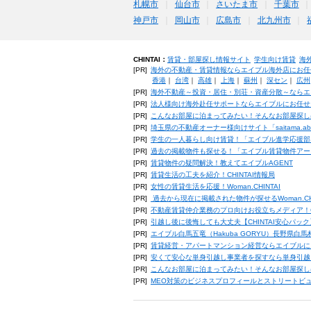
札幌市
仙台市
さいたま市
千葉市
神戸市
岡山市
広島市
北九州市
CHINTAI：
賃貸・部屋探し情報サイト
学生向け賃貸
海
[PR]
海外の不動産・賃貸情報ならエイブル海外店にお任
香港
｜
台湾
｜
高雄
｜
上海
｜
蘇州
｜
深セン
｜
広州
[PR]
海外不動産～投資・居住・別荘・資産分散～ならエ
[PR]
法人様向け海外赴任サポートならエイブルにお任せ
[PR]
こんなお部屋に泊まってみたい！そんなお部屋探し
[PR]
埼玉県の不動産オーナー様向けサイト「saitama.a
[PR]
学生の一人暮らし向け賃貸！「エイブル進学応援部
[PR]
過去の掲載物件も探せる！「エイブル賃貸物件アー
[PR]
賃貸物件の疑問解決！教えてエイブルAGENT
[PR]
賃貸生活の工夫を紹介！CHINTAI情報局
[PR]
女性の賃貸生活を応援！Woman.CHINTAI
[PR]
過去から現在に掲載された物件が探せるWoman.CH
[PR]
不動産賃貸仲介業務のプロ向けお役立ちメディア！CHIN
[PR]
引越し後に後悔しても大丈夫【CHINTAI安心パッ
[PR]
エイブル白馬五竜（Hakuba GORYU）長野県白
[PR]
賃貸経営・アパートマンション経営ならエイブルに
[PR]
安くて安心な単身引越し事業者を探すなら単身引越
[PR]
こんなお部屋に泊まってみたい！そんなお部屋探し
[PR]
MEO対策のビジネスプロフィールとストリートビ