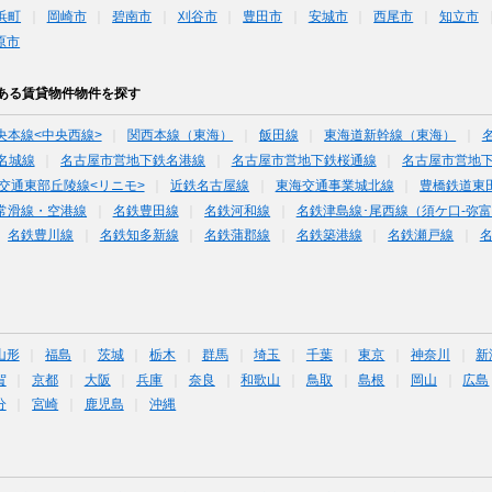
浜町
岡崎市
碧南市
刈谷市
豊田市
安城市
西尾市
知立市
原市
ある賃貸物件物件を探す
央本線<中央西線>
関西本線（東海）
飯田線
東海道新幹線（東海）
名城線
名古屋市営地下鉄名港線
名古屋市営地下鉄桜通線
名古屋市営地
交通東部丘陵線<リニモ>
近鉄名古屋線
東海交通事業城北線
豊橋鉄道東
常滑線・空港線
名鉄豊田線
名鉄河和線
名鉄津島線･尾西線（須ケ口-弥
名鉄豊川線
名鉄知多新線
名鉄蒲郡線
名鉄築港線
名鉄瀬戸線
山形
福島
茨城
栃木
群馬
埼玉
千葉
東京
神奈川
新
賀
京都
大阪
兵庫
奈良
和歌山
鳥取
島根
岡山
広島
分
宮崎
鹿児島
沖縄