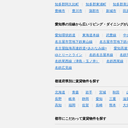
知多郡阿久比町
知多郡東浦町
知多郡美
豊橋市
豊川市
蒲郡市
新城市
田
愛知県の沿線から広いリビング・ダイニングが
愛知環状鉄道
東海道本線
武豊線
中
名古屋市営地下鉄東山線
名古屋市営地下鉄
名古屋臨海高速鉄道<あおなみ線>
愛知高速
ゆとりーとライン
名鉄名古屋本線
名鉄
名鉄尾西線（津島－玉ノ井）
名鉄西尾線
名鉄広見線
都道府県別に賃貸物件を探す
北海道
青森
岩手
宮城
秋田
長野
岐阜
静岡
愛知
三重
滋
高知
福岡
佐賀
長崎
熊本
大
都市にこだわって賃貸物件を探す