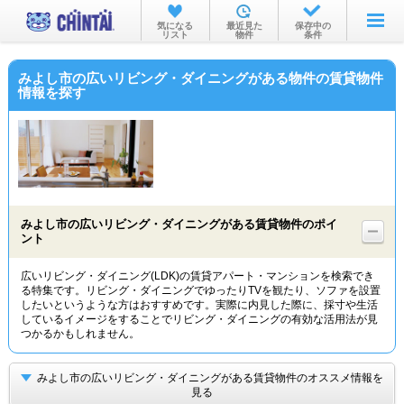
お部屋を探す
気になる
最近見た
保存中の
リスト
物件
条件
沿線・駅から
みよし市の広いリビング・ダイニングがある物件の賃貸物件
住所から
情報を探す
家賃相場から
通勤通学時間から
物件特集から
みよし市の広いリビング・ダイニングがある賃貸物件のポイ
不動産会社から
ント
TOP
広いリビング・ダイニング(LDK)の賃貸アパート・マンションを検索でき
る特集です。リビング・ダイニングでゆったりTVを観たり、ソファを設置
したいというような方はおすすめです。実際に内見した際に、採寸や生活
しているイメージをすることでリビング・ダイニングの有効な活用法が見
つかるかもしれません。
みよし市の広いリビング・ダイニングがある賃貸物件のオススメ情報を
見る