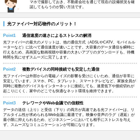
マホで撮影しておき、不動産会社を通じて現在の設備状況を確
認してもらうのが賢い方法です。
光ファイバー対応物件のメリット！
Point1
通信速度の速さによるストレスの解消
光ファイバーの最大のメリットは、他の通信方式（ADSLやCATV、モバイルル
ーターなど）に比べて通信速度が速いことです。大容量のデータ通信を瞬時に
行えるため、高画質な動画視聴や容量の大きいアプリのダウンロードも、待機
時間を気にせずスムーズに完了します。
Point2
複数デバイスの同時接続でも安定した通信
光ファイバーは外部からの電磁ノイズの影響を受けにくいため、通信が非常に
安定しています。スマホ、PC、タブレット、スマートテレビなど、家族全員が
同時に複数のデバイスをインターネットに接続しても、速度低下や接続切れが
起こりにくく、家中のどこでも快適なネット環境を維持できます。
Point3
テレワークやWeb会議での信頼性
データの送信（上り）と受信（下り）の両方が高速である光ファイバーは、リ
アルタイム性が求められるWeb会議に最適です。映像や音声のラグ（遅延）が
最小限に抑えられるため、ビジネスシーンにおいても相手にストレスを与え
ず、スムーズなコミュニケーションが可能になります。