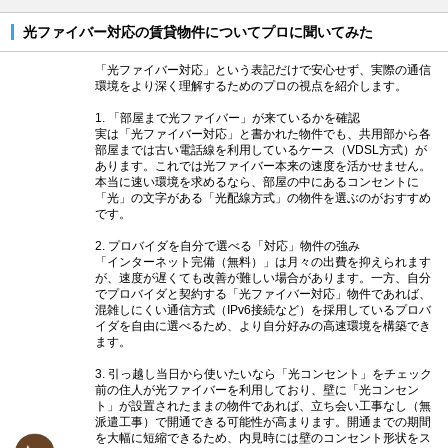
光ファイバー対応の賃貸物件についてプロに聞いてみた
「光ファイバー対応」という表記だけで安心せず、実際の通信
環境をより深く理解するためのプロの視点を紹介します。
1. 「部屋まで光ファイバー」が来ているかを確認
実は「光ファイバー対応」と書かれた物件でも、共用部から各
部屋までは古い電話線を利用しているケース（VDSL方式）が
あります。これでは光ファイバー本来の速度を活かせません。
本当に速い環境を求めるなら、部屋の中にあるコンセントに
「光」の文字がある「光配線方式」の物件を選ぶのがおすすめ
です。
2. プロバイダを自分で選べる「対応」物件の強み
「インターネット完備（無料）」は月々の出費を抑えられます
が、速度が遅くても改善が難しい場合があります。一方、自分
でプロバイダと契約する「光ファイバー対応」物件であれば、
混雑しにくい通信方式（IPv6接続など）を採用しているプロバ
イダを自由に選べるため、より自分好みの高速環境を構築でき
ます。
3. 引っ越し当日から使いたいなら「光コンセント」をチェック
前の住人が光ファイバーを利用しており、壁に「光コンセン
ト」が設置されたままの物件であれば、立ち会い工事なし（無
派遣工事）で開通できる可能性が高まります。開通までの期間
を大幅に短縮できるため、内見時には壁のコンセント形状をス