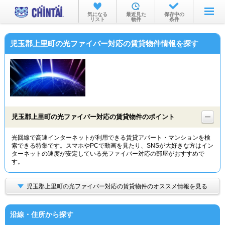
お部屋を探す
気になる
最近見た
保存中の
リスト
物件
条件
沿線・駅から
児玉郡上里町の光ファイバー対応の賃貸物件情報を探す
住所から
家賃相場から
通勤通学時間から
物件特集から
児玉郡上里町の光ファイバー対応の賃貸物件のポイント
不動産会社から
光回線で高速インターネットが利用できる賃貸アパート・マンションを検
索できる特集です。スマホやPCで動画を見たり、SNSが大好きな方はイン
TOP
ターネットの速度が安定している光ファイバー対応の部屋がおすすめで
す。
児玉郡上里町の光ファイバー対応の賃貸物件のオススメ情報を見る
沿線・住所から探す