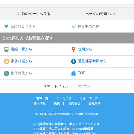
前のページへ戻る
ページの先頭へ
気になるリスト
保存中の条件
別の探し方でお部屋を探す
沿線・駅から
住所から
家賃相場から
通勤通学時間から
物件特集から
TOP
スマートフォン
パソコン
地域一覧
アーカイブ
サイトマップ
個人情報
免責
お問合せ
会社案内
(C) CHINTAI Corporation All rights reserved.
[PR]賃貸物件の疑問解決！教えてエイブルAGENT
[PR]賃貸生活の工夫を紹介！CHINTAI情報局
[PR]女性の賃貸生活を応援！Woman.CHINTAI