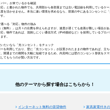
ァイバー」が来ているかを確認
応」と書かれた物件でも、共用部から各部屋までは古い電話線を利用しているケース
速度を活かせません。本当に速い環境を求めるなら、部屋の中にあるコンセントに「
です。
分で選べる「対応」物件の強み
備（無料）」は月々の出費を抑えられますが、速度が遅くても改善が難しい場合があ
応」物件であれば、混雑しにくい通信方式（IPv6接続など）を採用しているプロ
きます。
ら使いたいなら「光コンセント」をチェック
バーを利用しており、壁に「光コンセント」が設置されたままの物件であれば、立ち
す。開通までの期間を大幅に短縮できるため、内見時には壁のコンセント形状をスマ
認してもらうのが賢い方法です。
他のテーマから探す場合はこちらから！
インターネット無料の賃貸物件
家具家電付き