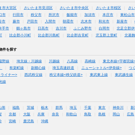
ま市大宮区
さいたま市見沼区
さいたま市中央区
さいたま市桜区
さ
口市
行田市
秩父市
所沢市
飯能市
加須市
本庄市
東松山市
谷市
蕨市
戸田市
入間市
朝霞市
志木市
和光市
新座市
幸手市
鶴ヶ島市
日高市
吉川市
ふじみ野市
白岡市
北足立郡伊
町
比企郡小川町
比企郡川島町
比企郡吉見町
児玉郡上里町
北葛
物件を探す
蔵野線
埼京線・川越線
川越線
八高線
高崎線
東北本線<宇都宮線
）
有楽町線
副都心線
埼玉高速鉄道
ニューシャトル<伊奈線>
つ
オライナー>
西武秩父線
秩父本線<秩父鉄道>
東武東上線
東武越生線
光線
山形
福島
茨城
栃木
群馬
埼玉
千葉
東京
神奈川
新
賀
京都
大阪
兵庫
奈良
和歌山
鳥取
島根
岡山
広島
分
宮崎
鹿児島
沖縄