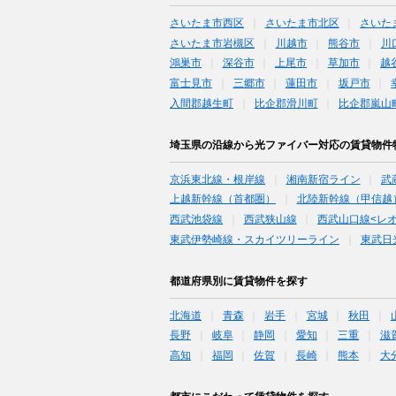
さいたま市西区
さいたま市北区
さいた
さいたま市岩槻区
川越市
熊谷市
川
鴻巣市
深谷市
上尾市
草加市
越
富士見市
三郷市
蓮田市
坂戸市
入間郡越生町
比企郡滑川町
比企郡嵐山
埼玉県の沿線から光ファイバー対応の賃貸物件
京浜東北線・根岸線
湘南新宿ライン
武
上越新幹線（首都圏）
北陸新幹線（甲信越
西武池袋線
西武狭山線
西武山口線<レ
東武伊勢崎線・スカイツリーライン
東武日
都道府県別に賃貸物件を探す
北海道
青森
岩手
宮城
秋田
長野
岐阜
静岡
愛知
三重
滋
高知
福岡
佐賀
長崎
熊本
大