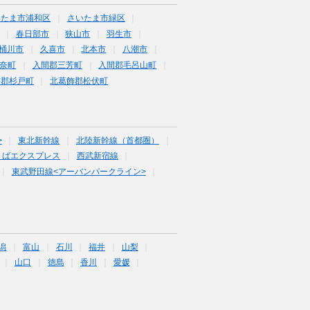
いたま市浦和区
さいたま市緑区
春日部市
狭山市
羽生市
桶川市
久喜市
北本市
八潮市
奈町
入間郡三芳町
入間郡毛呂山町
飾郡杉戸町
北葛飾郡松伏町
>
東北新幹線
北陸新幹線（首都圏）
くばエクスプレス
西武新宿線
東武野田線<アーバンパークライン>
潟
富山
石川
福井
山梨
山口
徳島
香川
愛媛