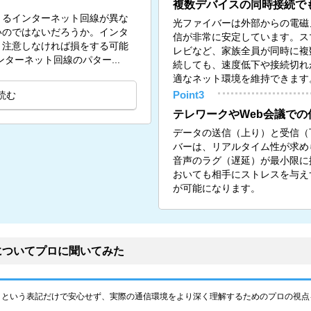
複数デバイスの同時接続で
きるインターネット回線が異な
光ファイバーは外部からの電磁
いのではないだろうか。インタ
信が非常に安定しています。ス
、注意しなければ損をする可能
レビなど、家族全員が同時に複
のインターネット回線のパター...
続しても、速度低下や接続切れ
適なネット環境を維持できます
読む
Point3
テレワークやWeb会議での
データの送信（上り）と受信（
バーは、リアルタイム性が求め
音声のラグ（遅延）が最小限に
おいても相手にストレスを与え
が可能になります。
についてプロに聞いてみた
」という表記だけで安心せず、実際の通信環境をより深く理解するためのプロの視点