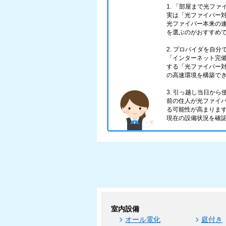
1. 「部屋まで光フ
実は「光ファイバー対
光ファイバー本来の
を選ぶのがおすすめ
2. プロバイダを自
「インターネット完
する「光ファイバー対
の高速環境を構築で
3. 引っ越し当日か
前の住人が光ファイ
る可能性が高まりま
現在の設備状況を確
室内設備
オール電化
庭付き