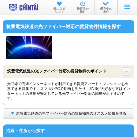
お部屋を探す
気になる
最近見た
保存中の
リスト
物件
条件
沿線・駅から
筑豊電気鉄道の光ファイバー対応の賃貸物件情報を探す
住所から
家賃相場から
通勤通学時間から
物件特集から
筑豊電気鉄道の光ファイバー対応の賃貸物件のポイント
不動産会社から
光回線で高速インターネットが利用できる賃貸アパート・マンションを検
索できる特集です。スマホやPCで動画を見たり、SNSが大好きな方はイン
TOP
ターネットの速度が安定している光ファイバー対応の部屋がおすすめで
す。
筑豊電気鉄道の光ファイバー対応の賃貸物件のオススメ情報を見る
沿線・住所から探す