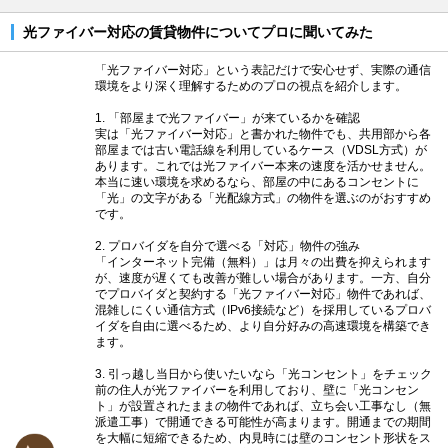
光ファイバー対応の賃貸物件についてプロに聞いてみた
「光ファイバー対応」という表記だけで安心せず、実際の通信
環境をより深く理解するためのプロの視点を紹介します。
1. 「部屋まで光ファイバー」が来ているかを確認
実は「光ファイバー対応」と書かれた物件でも、共用部から各
部屋までは古い電話線を利用しているケース（VDSL方式）が
あります。これでは光ファイバー本来の速度を活かせません。
本当に速い環境を求めるなら、部屋の中にあるコンセントに
「光」の文字がある「光配線方式」の物件を選ぶのがおすすめ
です。
2. プロバイダを自分で選べる「対応」物件の強み
「インターネット完備（無料）」は月々の出費を抑えられます
が、速度が遅くても改善が難しい場合があります。一方、自分
でプロバイダと契約する「光ファイバー対応」物件であれば、
混雑しにくい通信方式（IPv6接続など）を採用しているプロバ
イダを自由に選べるため、より自分好みの高速環境を構築でき
ます。
3. 引っ越し当日から使いたいなら「光コンセント」をチェック
前の住人が光ファイバーを利用しており、壁に「光コンセン
ト」が設置されたままの物件であれば、立ち会い工事なし（無
派遣工事）で開通できる可能性が高まります。開通までの期間
を大幅に短縮できるため、内見時には壁のコンセント形状をス