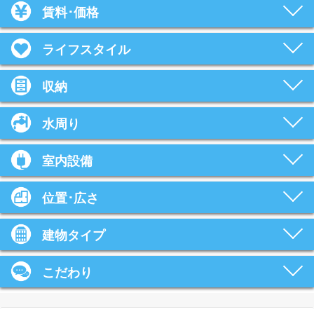
賃料･価格
ライフスタイル
収納
水周り
室内設備
位置･広さ
建物タイプ
こだわり