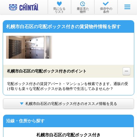
お部屋を探す
気になる
最近見た
保存中の
リスト
物件
条件
沿線・駅から
札幌市白石区の宅配ボックス付きの賃貸物件情報を探す
住所から
家賃相場から
通勤通学時間から
物件特集から
札幌市白石区の宅配ボックス付きのポイント
不動産会社から
宅配ボックス付きの賃貸アパート・マンションを検索できます。通販の受
け取りも楽々な宅配ボックスがある物件で生活してみませんか？
TOP
札幌市白石区の宅配ボックス付きのオススメ情報を見る
沿線・住所から探す
札幌市白石区の宅配ボックス付き