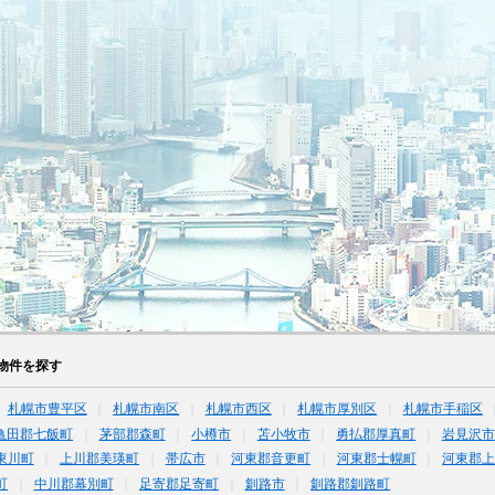
物件を探す
札幌市豊平区
札幌市南区
札幌市西区
札幌市厚別区
札幌市手稲区
亀田郡七飯町
茅部郡森町
小樽市
苫小牧市
勇払郡厚真町
岩見沢市
東川町
上川郡美瑛町
帯広市
河東郡音更町
河東郡士幌町
河東郡
町
中川郡幕別町
足寄郡足寄町
釧路市
釧路郡釧路町