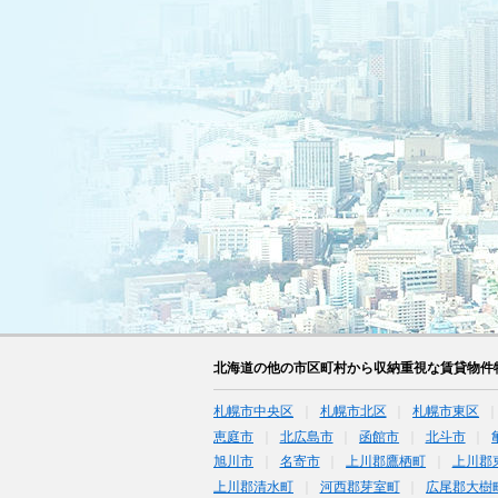
北海道の他の市区町村から収納重視な賃貸物件
札幌市中央区
札幌市北区
札幌市東区
恵庭市
北広島市
函館市
北斗市
旭川市
名寄市
上川郡鷹栖町
上川郡
上川郡清水町
河西郡芽室町
広尾郡大樹