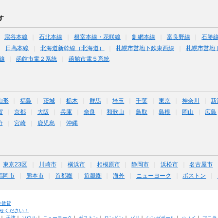
す
宗谷本線
石北本線
根室本線・花咲線
釧網本線
富良野線
石勝
日高本線
北海道新幹線（北海道）
札幌市営地下鉄東西線
札幌市営地
線
函館市電２系統
函館市電５系統
山形
福島
茨城
栃木
群馬
埼玉
千葉
東京
神奈川
新
賀
京都
大阪
兵庫
奈良
和歌山
鳥取
島根
岡山
広島
分
宮崎
鹿児島
沖縄
東京23区
川崎市
横浜市
相模原市
静岡市
浜松市
名古屋市
福岡市
熊本市
首都圏
近畿圏
海外
ニューヨーク
ボストン
外賃貸
せください！
｜
天津
｜
ソウル
｜
ニューヨーク
｜
ボストン
｜
ロンドン
｜
パリ
｜
シンガポール
｜
ハノイ
｜
マニラ