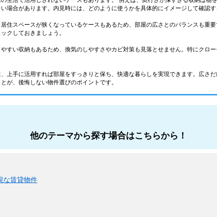
際の生活で活用しきれないケースもあります。 例えば、奥行きが深すぎる収納は物
くい場合があります。内見時には、どのように使うかを具体的にイメージして確認す
、居住スペースが狭くなっているケースもあるため、部屋の広さとのバランスも重要
ェックしておきましょう。
りやすい収納もあるため、換気のしやすさやカビ対策も見落とせません。特にクロー
は、上手に活用すれば部屋をすっきりと保ち、快適な暮らしを実現できます。広さだ
ことが、後悔しない物件選びのポイントです。
他のテーマから探す場合はこちらから！
視な賃貸物件