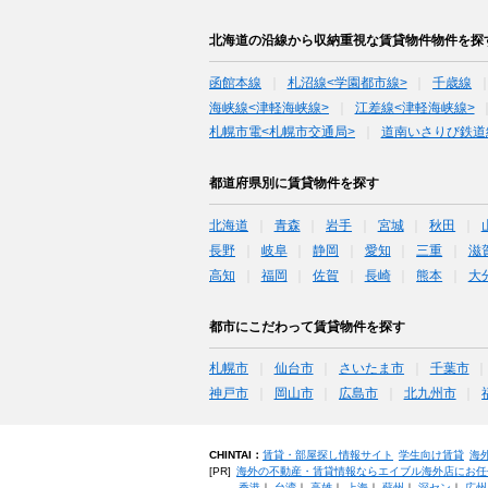
北海道の沿線から収納重視な賃貸物件物件を探
函館本線
札沼線<学園都市線>
千歳線
海峡線<津軽海峡線>
江差線<津軽海峡線>
札幌市電<札幌市交通局>
道南いさりび鉄道
都道府県別に賃貸物件を探す
北海道
青森
岩手
宮城
秋田
長野
岐阜
静岡
愛知
三重
滋
高知
福岡
佐賀
長崎
熊本
大
都市にこだわって賃貸物件を探す
札幌市
仙台市
さいたま市
千葉市
神戸市
岡山市
広島市
北九州市
CHINTAI：
賃貸・部屋探し情報サイト
学生向け賃貸
海
[PR]
海外の不動産・賃貸情報ならエイブル海外店にお任
香港
｜
台湾
｜
高雄
｜
上海
｜
蘇州
｜
深セン
｜
広州