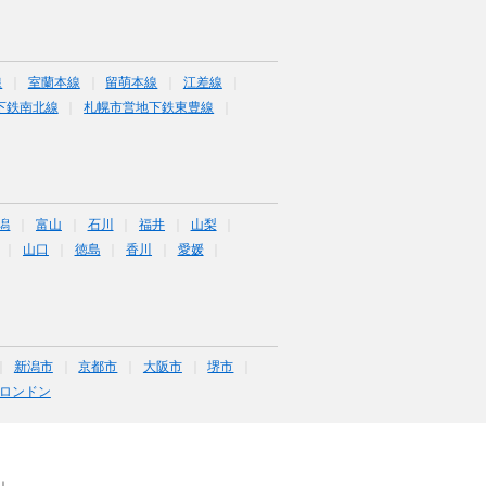
線
室蘭本線
留萌本線
江差線
下鉄南北線
札幌市営地下鉄東豊線
潟
富山
石川
福井
山梨
山口
徳島
香川
愛媛
新潟市
京都市
大阪市
堺市
ロンドン
｜