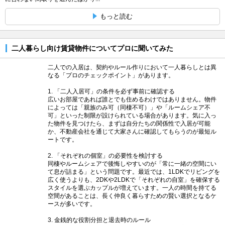
もっと読む
二人暮らし向け賃貸物件についてプロに聞いてみた
二人での入居は、契約やルール作りにおいて一人暮らしとは異
なる「プロのチェックポイント」があります。
1. 「二人入居可」の条件を必ず事前に確認する
広いお部屋であれば誰とでも住めるわけではありません。物件
によっては「親族のみ可（同棲不可）」や「ルームシェア不
可」といった制限が設けられている場合があります。気に入っ
た物件を見つけたら、まずは自分たちの関係性で入居が可能
か、不動産会社を通じて大家さんに確認してもらうのが最短ル
ートです。
2. 「それぞれの個室」の必要性を検討する
同棲やルームシェアで後悔しやすいのが「常に一緒の空間にい
て息が詰まる」という問題です。最近では、1LDKでリビングを
広く使うよりも、2DKや2LDKで「それぞれの自室」を確保する
スタイルを選ぶカップルが増えています。一人の時間を持てる
空間があることは、長く仲良く暮らすための賢い選択となるケ
ースが多いです。
3. 金銭的な役割分担と退去時のルール