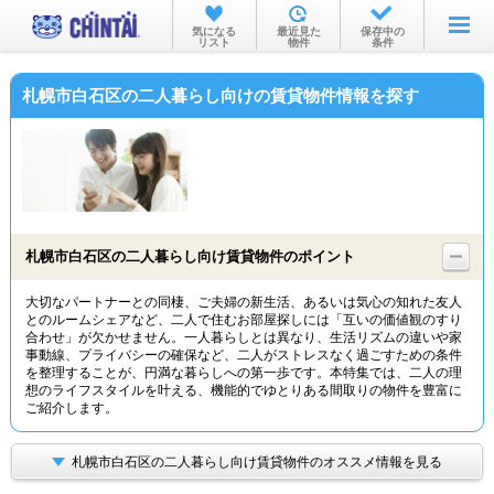
お部屋を探す
気になる
最近見た
保存中の
リスト
物件
条件
沿線・駅から
札幌市白石区の二人暮らし向けの賃貸物件情報を探す
住所から
家賃相場から
通勤通学時間から
物件特集から
札幌市白石区の二人暮らし向け賃貸物件のポイント
不動産会社から
大切なパートナーとの同棲、ご夫婦の新生活、あるいは気心の知れた友人
とのルームシェアなど、二人で住むお部屋探しには「互いの価値観のすり
TOP
合わせ」が欠かせません。一人暮らしとは異なり、生活リズムの違いや家
事動線、プライバシーの確保など、二人がストレスなく過ごすための条件
を整理することが、円満な暮らしへの第一歩です。本特集では、二人の理
想のライフスタイルを叶える、機能的でゆとりある間取りの物件を豊富に
ご紹介します。
札幌市白石区の二人暮らし向け賃貸物件のオススメ情報を見る