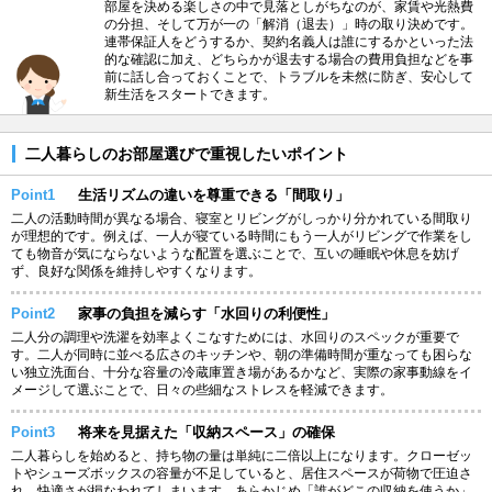
部屋を決める楽しさの中で見落としがちなのが、家賃や光熱費
の分担、そして万が一の「解消（退去）」時の取り決めです。
連帯保証人をどうするか、契約名義人は誰にするかといった法
的な確認に加え、どちらかが退去する場合の費用負担などを事
前に話し合っておくことで、トラブルを未然に防ぎ、安心して
新生活をスタートできます。
二人暮らしのお部屋選びで重視したいポイント
Point1
生活リズムの違いを尊重できる「間取り」
二人の活動時間が異なる場合、寝室とリビングがしっかり分かれている間取り
が理想的です。例えば、一人が寝ている時間にもう一人がリビングで作業をし
ても物音が気にならないような配置を選ぶことで、互いの睡眠や休息を妨げ
ず、良好な関係を維持しやすくなります。
Point2
家事の負担を減らす「水回りの利便性」
二人分の調理や洗濯を効率よくこなすためには、水回りのスペックが重要で
す。二人が同時に並べる広さのキッチンや、朝の準備時間が重なっても困らな
い独立洗面台、十分な容量の冷蔵庫置き場があるかなど、実際の家事動線をイ
メージして選ぶことで、日々の些細なストレスを軽減できます。
Point3
将来を見据えた「収納スペース」の確保
二人暮らしを始めると、持ち物の量は単純に二倍以上になります。クローゼッ
トやシューズボックスの容量が不足していると、居住スペースが荷物で圧迫さ
れ、快適さが損なわれてしまいます。あらかじめ「誰がどこの収納を使うか」