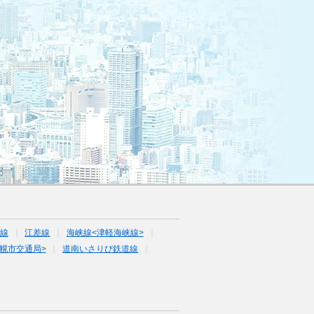
線
江差線
海峡線<津軽海峡線>
幌市交通局>
道南いさりび鉄道線