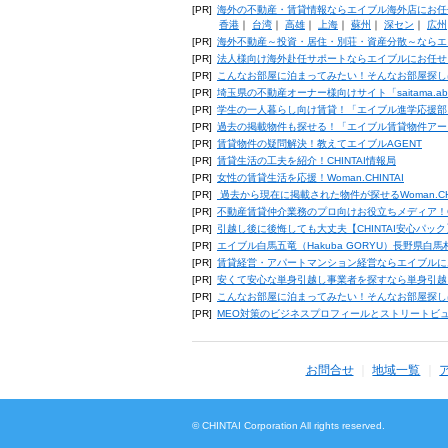
[PR]
海外の不動産・賃貸情報ならエイブル海外店にお任
香港
｜
台湾
｜
高雄
｜
上海
｜
蘇州
｜
深セン
｜
広州
[PR]
海外不動産～投資・居住・別荘・資産分散～ならエ
[PR]
法人様向け海外赴任サポートならエイブルにお任せ
[PR]
こんなお部屋に泊まってみたい！そんなお部屋探し
[PR]
埼玉県の不動産オーナー様向けサイト「saitama.a
[PR]
学生の一人暮らし向け賃貸！「エイブル進学応援部
[PR]
過去の掲載物件も探せる！「エイブル賃貸物件アー
[PR]
賃貸物件の疑問解決！教えてエイブルAGENT
[PR]
賃貸生活の工夫を紹介！CHINTAI情報局
[PR]
女性の賃貸生活を応援！Woman.CHINTAI
[PR]
過去から現在に掲載された物件が探せるWoman.CH
[PR]
不動産賃貸仲介業務のプロ向けお役立ちメディア！CHIN
[PR]
引越し後に後悔しても大丈夫【CHINTAI安心パッ
[PR]
エイブル白馬五竜（Hakuba GORYU）長野県白
[PR]
賃貸経営・アパートマンション経営ならエイブルに
[PR]
安くて安心な単身引越し事業者を探すなら単身引越
[PR]
こんなお部屋に泊まってみたい！そんなお部屋探し
[PR]
MEO対策のビジネスプロフィールとストリートビ
お問合せ
地域一覧
© CHINTAI Corporation All rights reserved.