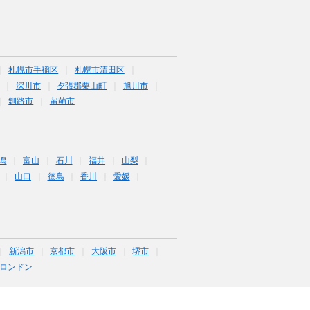
札幌市手稲区
札幌市清田区
深川市
夕張郡栗山町
旭川市
釧路市
留萌市
潟
富山
石川
福井
山梨
山口
徳島
香川
愛媛
新潟市
京都市
大阪市
堺市
ロンドン