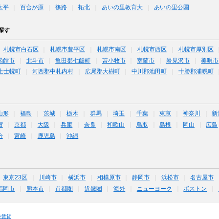
太平
百合が原
篠路
拓北
あいの里教育大
あいの里公園
探す
札幌市白石区
札幌市豊平区
札幌市南区
札幌市西区
札幌市厚別区
函館市
北斗市
亀田郡七飯町
苫小牧市
室蘭市
岩見沢市
美唄市
上士幌町
河西郡中札内村
広尾郡大樹町
中川郡池田町
十勝郡浦幌町
山形
福島
茨城
栃木
群馬
埼玉
千葉
東京
神奈川
新
賀
京都
大阪
兵庫
奈良
和歌山
鳥取
島根
岡山
広島
分
宮崎
鹿児島
沖縄
東京23区
川崎市
横浜市
相模原市
静岡市
浜松市
名古屋市
福岡市
熊本市
首都圏
近畿圏
海外
ニューヨーク
ボストン
外賃貸