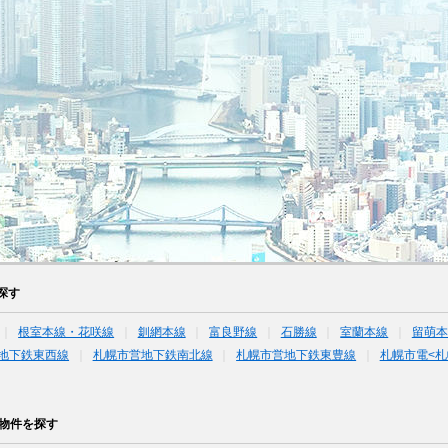
探す
根室本線・花咲線
釧網本線
富良野線
石勝線
室蘭本線
留萌本
地下鉄東西線
札幌市営地下鉄南北線
札幌市営地下鉄東豊線
札幌市電<札
物件を探す