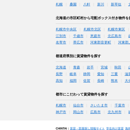
札幌
桑園
八軒
新川
新琴似
北海道の市区町村から宅配ボックス付き物件を
札幌市中央区
札幌市北区
札幌市東区
江別市
千歳市
恵庭市
北広島市
名寄市
帯広市
河東郡音更町
河東郡
都道府県別に賃貸物件を探す
北海道
青森
岩手
宮城
秋田
長野
岐阜
静岡
愛知
三重
滋
高知
福岡
佐賀
長崎
熊本
大
都市にこだわって賃貸物件を探す
札幌市
仙台市
さいたま市
千葉市
神戸市
岡山市
広島市
北九州市
CHINTAI：
賃貸・部屋探し情報サイト
学生向け賃貸
海