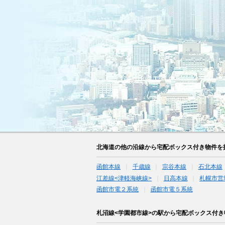
北海道の他の沿線から宅配ボックス付き物件を
函館本線
千歳線
宗谷本線
石北本線
江差線<津軽海峡線>
日高本線
札幌市営
函館市電２系統
函館市電５系統
札沼線<学園都市線>の駅から宅配ボックス付き