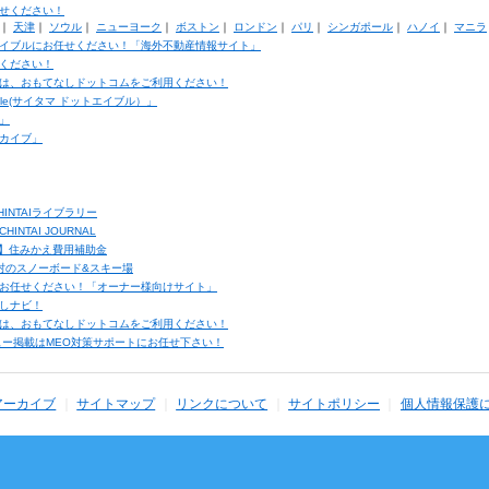
せください！
｜
天津
｜
ソウル
｜
ニューヨーク
｜
ボストン
｜
ロンドン
｜
パリ
｜
シンガポール
｜
ハノイ
｜
マニラ
イブルにお任せください！「海外不動産情報サイト」
ください！
は、おもてなしドットコムをご利用ください！
ble(サイタマ ドットエイブル）」
」
カイブ」
INTAIライブラリー
TAI JOURNAL
ク】住みかえ費用補助金
馬村のスノーボード&スキー場
お任せください！「オーナー様向けサイト」
しナビ！
は、おもてなしドットコムをご利用ください！
ュー掲載はMEO対策サポートにお任せ下さい！
アーカイブ
サイトマップ
リンクについて
サイトポリシー
個人情報保護