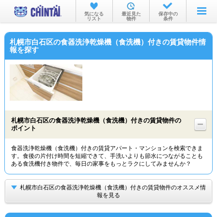
お部屋を探す
気になる
最近見た
保存中の
リスト
物件
条件
沿線・駅から
札幌市白石区の食器洗浄乾燥機（食洗機）付きの賃貸物件情
住所から
報を探す
家賃相場から
通勤通学時間から
物件特集から
札幌市白石区の食器洗浄乾燥機（食洗機）付きの賃貸物件の
不動産会社から
ポイント
TOP
食器洗浄乾燥機（食洗機）付きの賃貸アパート・マンションを検索できま
す。食後の片付け時間を短縮できて、手洗いよりも節水につながることも
ある食洗機付き物件で、毎日の家事をもっとラクにしてみませんか？
札幌市白石区の食器洗浄乾燥機（食洗機）付きの賃貸物件のオススメ情
報を見る