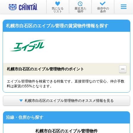
お部屋を探す
気になる
最近見た
保存中の
リスト
物件
条件
沿線・駅から
札幌市白石区のエイブル管理の賃貸物件情報を探す
住所から
家賃相場から
通勤通学時間から
物件特集から
札幌市白石区のエイブル管理物件のポイント
不動産会社から
エイブル管理物件を検索できる特集です。直接管理なので安心、仲介手数
料は家賃の55%となります。
TOP
札幌市白石区のエイブル管理物件のオススメ情報を見る
沿線・住所から探す
札幌市白石区のエイブル管理物件