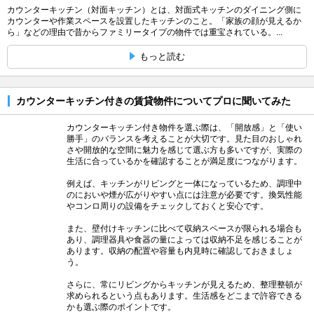
カウンターキッチン（対面キッチン）とは、対面式キッチンのダイニング側に
カウンターや作業スペースを設置したキッチンのこと。「家族の顔が見えるか
ら」などの理由で昔からファミリータイプの物件では重宝されている。...
もっと読む
カウンターキッチン付きの賃貸物件についてプロに聞いてみた
カウンターキッチン付き物件を選ぶ際は、「開放感」と「使い
勝手」のバランスを考えることが大切です。見た目のおしゃれ
さや開放的な空間に魅力を感じて選ぶ方も多いですが、実際の
生活に合っているかを確認することが満足度につながります。
例えば、キッチンがリビングと一体になっているため、調理中
のにおいや煙が広がりやすい点には注意が必要です。換気性能
やコンロ周りの設備をチェックしておくと安心です。
また、壁付けキッチンに比べて収納スペースが限られる場合も
あり、調理器具や食器の量によっては収納不足を感じることが
あります。収納の配置や容量も内見時に確認しておきましょ
う。
さらに、常にリビングからキッチンが見えるため、整理整頓が
求められるという点もあります。生活感をどこまで許容できる
かも選ぶ際のポイントです。