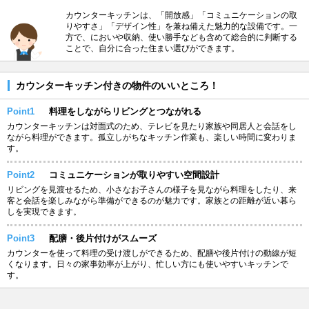
カウンターキッチンは、「開放感」「コミュニケーションの取
りやすさ」「デザイン性」を兼ね備えた魅力的な設備です。一
方で、においや収納、使い勝手なども含めて総合的に判断する
ことで、自分に合った住まい選びができます。
カウンターキッチン付きの物件のいいところ！
Point1
料理をしながらリビングとつながれる
カウンターキッチンは対面式のため、テレビを見たり家族や同居人と会話をし
ながら料理ができます。孤立しがちなキッチン作業も、楽しい時間に変わりま
す。
Point2
コミュニケーションが取りやすい空間設計
リビングを見渡せるため、小さなお子さんの様子を見ながら料理をしたり、来
客と会話を楽しみながら準備ができるのが魅力です。家族との距離が近い暮ら
しを実現できます。
Point3
配膳・後片付けがスムーズ
カウンターを使って料理の受け渡しができるため、配膳や後片付けの動線が短
くなります。日々の家事効率が上がり、忙しい方にも使いやすいキッチンで
す。