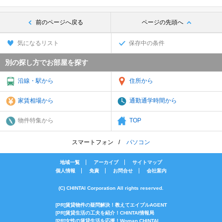
前のページへ戻る
ページの先頭へ
気になるリスト
保存中の条件
別の探し方でお部屋を探す
沿線・駅から
住所から
家賃相場から
通勤通学時間から
物件特集から
TOP
スマートフォン
パソコン
地域一覧
アーカイブ
サイトマップ
個人情報
免責
お問合せ
会社案内
(C) CHINTAI Corporation All rights reserved.
[PR]賃貸物件の疑問解決！教えてエイブルAGENT
[PR]賃貸生活の工夫を紹介！CHINTAI情報局
[PR]女性の賃貸生活を応援！Woman.CHINTAI