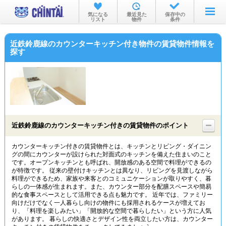
お部屋を探す
気になる
最近見た
保存中の
リスト
物件
条件
沿線・駅から
近鉄鈴鹿線のカウンターキッチン付き物件の賃貸物件情報を
住所から
探す
家賃相場から
通勤通学時間から
物件特集から
近鉄鈴鹿線のカウンターキッチン付きの賃貸物件のポイント
不動産会社から
カウンターキッチン付きの賃貸物件とは、キッチンとリビング・ダイニン
TOP
グの間にカウンターが設けられた対面式のキッチンを備えた住まいのこと
です。オープンキッチンとも呼ばれ、開放感のある空間で料理ができるの
が特徴です。 従来の壁付けキッチンとは異なり、リビングを見渡しながら
料理ができるため、家族や来客とのコミュニケーションが取りやすく、暮
らしの一体感が生まれます。また、カウンター部分を配膳スペースや簡易
的な食事スペースとして活用できる点も魅力です。 近年では、ファミリー
向けだけでなく一人暮らし向けの物件にも採用されるケースが増えてお
り、「料理を楽しみたい」「開放的な空間で暮らしたい」という方に人気
があります。 暮らしの快適さとデザイン性を両立したい方は、カウンター