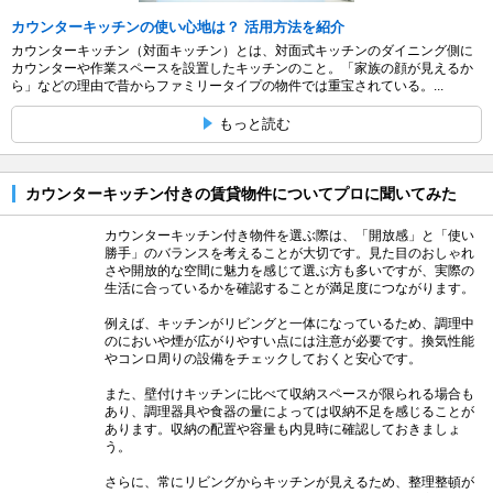
カウンターキッチンの使い心地は？ 活用方法を紹介
カウンターキッチン（対面キッチン）とは、対面式キッチンのダイニング側に
カウンターや作業スペースを設置したキッチンのこと。「家族の顔が見えるか
ら」などの理由で昔からファミリータイプの物件では重宝されている。...
もっと読む
カウンターキッチン付きの賃貸物件についてプロに聞いてみた
カウンターキッチン付き物件を選ぶ際は、「開放感」と「使い
勝手」のバランスを考えることが大切です。見た目のおしゃれ
さや開放的な空間に魅力を感じて選ぶ方も多いですが、実際の
生活に合っているかを確認することが満足度につながります。
例えば、キッチンがリビングと一体になっているため、調理中
のにおいや煙が広がりやすい点には注意が必要です。換気性能
やコンロ周りの設備をチェックしておくと安心です。
また、壁付けキッチンに比べて収納スペースが限られる場合も
あり、調理器具や食器の量によっては収納不足を感じることが
あります。収納の配置や容量も内見時に確認しておきましょ
う。
さらに、常にリビングからキッチンが見えるため、整理整頓が