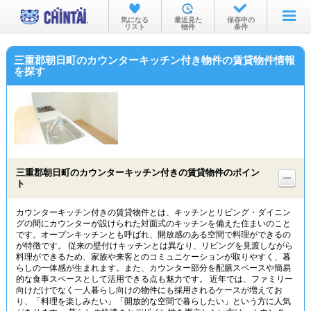
お部屋を探す
気になる
最近見た
保存中の
リスト
物件
条件
沿線・駅から
三重郡朝日町のカウンターキッチン付き物件の賃貸物件情報
住所から
を探す
家賃相場から
通勤通学時間から
物件特集から
三重郡朝日町のカウンターキッチン付きの賃貸物件のポイン
不動産会社から
ト
TOP
カウンターキッチン付きの賃貸物件とは、キッチンとリビング・ダイニン
グの間にカウンターが設けられた対面式のキッチンを備えた住まいのこと
です。オープンキッチンとも呼ばれ、開放感のある空間で料理ができるの
が特徴です。 従来の壁付けキッチンとは異なり、リビングを見渡しながら
料理ができるため、家族や来客とのコミュニケーションが取りやすく、暮
らしの一体感が生まれます。また、カウンター部分を配膳スペースや簡易
的な食事スペースとして活用できる点も魅力です。 近年では、ファミリー
向けだけでなく一人暮らし向けの物件にも採用されるケースが増えてお
り、「料理を楽しみたい」「開放的な空間で暮らしたい」という方に人気