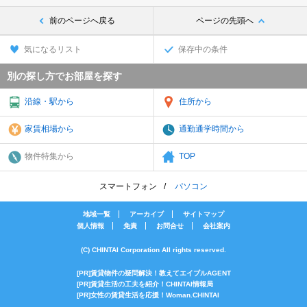
前のページへ戻る
ページの先頭へ
気になるリスト
保存中の条件
別の探し方でお部屋を探す
沿線・駅から
住所から
家賃相場から
通勤通学時間から
物件特集から
TOP
スマートフォン
パソコン
地域一覧
アーカイブ
サイトマップ
個人情報
免責
お問合せ
会社案内
(C) CHINTAI Corporation All rights reserved.
[PR]賃貸物件の疑問解決！教えてエイブルAGENT
[PR]賃貸生活の工夫を紹介！CHINTAI情報局
[PR]女性の賃貸生活を応援！Woman.CHINTAI