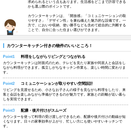
求められるという点もあります。生活感をどこまで許容できる
かも選ぶ際のポイントです。
カウンターキッチンは、「開放感」「コミュニケーションの取
りやすさ」「デザイン性」を兼ね備えた魅力的な設備です。一
方で、においや収納、使い勝手なども含めて総合的に判断する
ことで、自分に合った住まい選びができます。
カウンターキッチン付きの物件のいいところ！
Point1
料理をしながらリビングとつながれる
カウンターキッチンは対面式のため、テレビを見たり家族や同居人と会話をし
ながら料理ができます。孤立しがちなキッチン作業も、楽しい時間に変わりま
す。
Point2
コミュニケーションが取りやすい空間設計
リビングを見渡せるため、小さなお子さんの様子を見ながら料理をしたり、来
客と会話を楽しみながら準備ができるのが魅力です。家族との距離が近い暮ら
しを実現できます。
Point3
配膳・後片付けがスムーズ
カウンターを使って料理の受け渡しができるため、配膳や後片付けの動線が短
くなります。日々の家事効率が上がり、忙しい方にも使いやすいキッチンで
す。