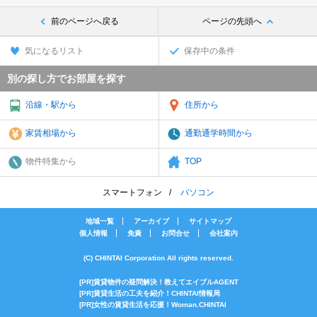
前のページへ戻る
ページの先頭へ
気になるリスト
保存中の条件
別の探し方でお部屋を探す
沿線・駅から
住所から
家賃相場から
通勤通学時間から
物件特集から
TOP
スマートフォン
パソコン
地域一覧
アーカイブ
サイトマップ
個人情報
免責
お問合せ
会社案内
(C) CHINTAI Corporation All rights reserved.
[PR]賃貸物件の疑問解決！教えてエイブルAGENT
[PR]賃貸生活の工夫を紹介！CHINTAI情報局
[PR]女性の賃貸生活を応援！Woman.CHINTAI