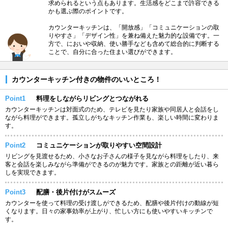
求められるという点もあります。生活感をどこまで許容できる
かも選ぶ際のポイントです。
カウンターキッチンは、「開放感」「コミュニケーションの取
りやすさ」「デザイン性」を兼ね備えた魅力的な設備です。一
方で、においや収納、使い勝手なども含めて総合的に判断する
ことで、自分に合った住まい選びができます。
カウンターキッチン付きの物件のいいところ！
Point1
料理をしながらリビングとつながれる
カウンターキッチンは対面式のため、テレビを見たり家族や同居人と会話をし
ながら料理ができます。孤立しがちなキッチン作業も、楽しい時間に変わりま
す。
Point2
コミュニケーションが取りやすい空間設計
リビングを見渡せるため、小さなお子さんの様子を見ながら料理をしたり、来
客と会話を楽しみながら準備ができるのが魅力です。家族との距離が近い暮ら
しを実現できます。
Point3
配膳・後片付けがスムーズ
カウンターを使って料理の受け渡しができるため、配膳や後片付けの動線が短
くなります。日々の家事効率が上がり、忙しい方にも使いやすいキッチンで
す。