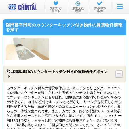
お部屋を探す
気になる
最近見た
保存中の
リスト
物件
条件
沿線・駅から
額田郡幸田町のカウンターキッチン付き物件の賃貸物件情報
住所から
を探す
家賃相場から
通勤通学時間から
物件特集から
額田郡幸田町のカウンターキッチン付きの賃貸物件のポイン
不動産会社から
ト
TOP
カウンターキッチン付きの賃貸物件とは、キッチンとリビング・ダイニン
グの間にカウンターが設けられた対面式のキッチンを備えた住まいのこと
です。オープンキッチンとも呼ばれ、開放感のある空間で料理ができるの
が特徴です。 従来の壁付けキッチンとは異なり、リビングを見渡しながら
料理ができるため、家族や来客とのコミュニケーションが取りやすく、暮
らしの一体感が生まれます。また、カウンター部分を配膳スペースや簡易
的な食事スペースとして活用できる点も魅力です。 近年では、ファミリー
向けだけでなく一人暮らし向けの物件にも採用されるケースが増えてお
り、「料理を楽しみたい」「開放的な空間で暮らしたい」という方に人気