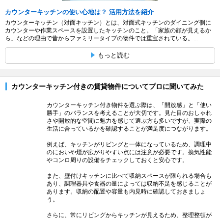
カウンターキッチンの使い心地は？ 活用方法を紹介
カウンターキッチン（対面キッチン）とは、対面式キッチンのダイニング側に
カウンターや作業スペースを設置したキッチンのこと。「家族の顔が見えるか
ら」などの理由で昔からファミリータイプの物件では重宝されている。...
もっと読む
カウンターキッチン付きの賃貸物件についてプロに聞いてみた
カウンターキッチン付き物件を選ぶ際は、「開放感」と「使い
勝手」のバランスを考えることが大切です。見た目のおしゃれ
さや開放的な空間に魅力を感じて選ぶ方も多いですが、実際の
生活に合っているかを確認することが満足度につながります。
例えば、キッチンがリビングと一体になっているため、調理中
のにおいや煙が広がりやすい点には注意が必要です。換気性能
やコンロ周りの設備をチェックしておくと安心です。
また、壁付けキッチンに比べて収納スペースが限られる場合も
あり、調理器具や食器の量によっては収納不足を感じることが
あります。収納の配置や容量も内見時に確認しておきましょ
う。
さらに、常にリビングからキッチンが見えるため、整理整頓が