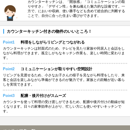
カウンターキッチンは、「開放感」「コミュニケーションの取
りやすさ」「デザイン性」を兼ね備えた魅力的な設備です。一
方で、においや収納、使い勝手なども含めて総合的に判断する
ことで、自分に合った住まい選びができます。
カウンターキッチン付きの物件のいいところ！
Point1
料理をしながらリビングとつながれる
カウンターキッチンは対面式のため、テレビを見たり家族や同居人と会話をし
ながら料理ができます。孤立しがちなキッチン作業も、楽しい時間に変わりま
す。
Point2
コミュニケーションが取りやすい空間設計
リビングを見渡せるため、小さなお子さんの様子を見ながら料理をしたり、来
客と会話を楽しみながら準備ができるのが魅力です。家族との距離が近い暮ら
しを実現できます。
Point3
配膳・後片付けがスムーズ
カウンターを使って料理の受け渡しができるため、配膳や後片付けの動線が短
くなります。日々の家事効率が上がり、忙しい方にも使いやすいキッチンで
す。