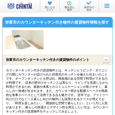
お部屋を探す
気になる
最近見た
保存中の
リスト
物件
条件
沿線・駅から
弥富市のカウンターキッチン付き物件の賃貸物件情報を探す
住所から
家賃相場から
通勤通学時間から
物件特集から
弥富市のカウンターキッチン付きの賃貸物件のポイント
不動産会社から
カウンターキッチン付きの賃貸物件とは、キッチンとリビング・ダイニン
グの間にカウンターが設けられた対面式のキッチンを備えた住まいのこと
TOP
です。オープンキッチンとも呼ばれ、開放感のある空間で料理ができるの
が特徴です。 従来の壁付けキッチンとは異なり、リビングを見渡しながら
料理ができるため、家族や来客とのコミュニケーションが取りやすく、暮
らしの一体感が生まれます。また、カウンター部分を配膳スペースや簡易
的な食事スペースとして活用できる点も魅力です。 近年では、ファミリー
向けだけでなく一人暮らし向けの物件にも採用されるケースが増えてお
り、「料理を楽しみたい」「開放的な空間で暮らしたい」という方に人気
があります。 暮らしの快適さとデザイン性を両立したい方は、カウンター
キッチン付きの賃貸物件をチェックしてみましょう。