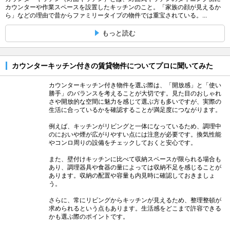
カウンターや作業スペースを設置したキッチンのこと。「家族の顔が見えるか
ら」などの理由で昔からファミリータイプの物件では重宝されている。...
もっと読む
カウンターキッチン付きの賃貸物件についてプロに聞いてみた
カウンターキッチン付き物件を選ぶ際は、「開放感」と「使い
勝手」のバランスを考えることが大切です。見た目のおしゃれ
さや開放的な空間に魅力を感じて選ぶ方も多いですが、実際の
生活に合っているかを確認することが満足度につながります。
例えば、キッチンがリビングと一体になっているため、調理中
のにおいや煙が広がりやすい点には注意が必要です。換気性能
やコンロ周りの設備をチェックしておくと安心です。
また、壁付けキッチンに比べて収納スペースが限られる場合も
あり、調理器具や食器の量によっては収納不足を感じることが
あります。収納の配置や容量も内見時に確認しておきましょ
う。
さらに、常にリビングからキッチンが見えるため、整理整頓が
求められるという点もあります。生活感をどこまで許容できる
かも選ぶ際のポイントです。