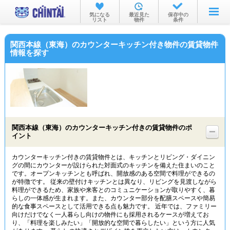
お部屋を探す
気になる
最近見た
保存中の
リスト
物件
条件
沿線・駅から
関西本線（東海）のカウンターキッチン付き物件の賃貸物件
住所から
情報を探す
家賃相場から
通勤通学時間から
物件特集から
関西本線（東海）のカウンターキッチン付きの賃貸物件のポ
不動産会社から
イント
TOP
カウンターキッチン付きの賃貸物件とは、キッチンとリビング・ダイニン
グの間にカウンターが設けられた対面式のキッチンを備えた住まいのこと
です。オープンキッチンとも呼ばれ、開放感のある空間で料理ができるの
が特徴です。 従来の壁付けキッチンとは異なり、リビングを見渡しながら
料理ができるため、家族や来客とのコミュニケーションが取りやすく、暮
らしの一体感が生まれます。また、カウンター部分を配膳スペースや簡易
的な食事スペースとして活用できる点も魅力です。 近年では、ファミリー
向けだけでなく一人暮らし向けの物件にも採用されるケースが増えてお
り、「料理を楽しみたい」「開放的な空間で暮らしたい」という方に人気