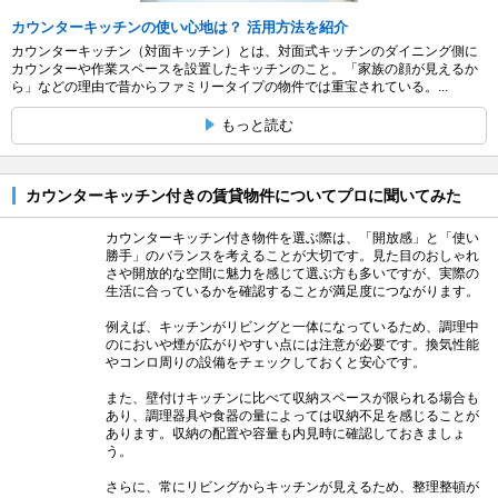
カウンターキッチンの使い心地は？ 活用方法を紹介
カウンターキッチン（対面キッチン）とは、対面式キッチンのダイニング側に
カウンターや作業スペースを設置したキッチンのこと。「家族の顔が見えるか
ら」などの理由で昔からファミリータイプの物件では重宝されている。...
もっと読む
カウンターキッチン付きの賃貸物件についてプロに聞いてみた
カウンターキッチン付き物件を選ぶ際は、「開放感」と「使い
勝手」のバランスを考えることが大切です。見た目のおしゃれ
さや開放的な空間に魅力を感じて選ぶ方も多いですが、実際の
生活に合っているかを確認することが満足度につながります。
例えば、キッチンがリビングと一体になっているため、調理中
のにおいや煙が広がりやすい点には注意が必要です。換気性能
やコンロ周りの設備をチェックしておくと安心です。
また、壁付けキッチンに比べて収納スペースが限られる場合も
あり、調理器具や食器の量によっては収納不足を感じることが
あります。収納の配置や容量も内見時に確認しておきましょ
う。
さらに、常にリビングからキッチンが見えるため、整理整頓が