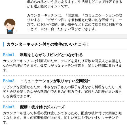
求められるという点もあります。生活感をどこまで許容できる
かも選ぶ際のポイントです。
カウンターキッチンは、「開放感」「コミュニケーションの取
りやすさ」「デザイン性」を兼ね備えた魅力的な設備です。一
方で、においや収納、使い勝手なども含めて総合的に判断する
ことで、自分に合った住まい選びができます。
カウンターキッチン付きの物件のいいところ！
Point1
料理をしながらリビングとつながれる
カウンターキッチンは対面式のため、テレビを見たり家族や同居人と会話をし
ながら料理ができます。孤立しがちなキッチン作業も、楽しい時間に変わりま
す。
Point2
コミュニケーションが取りやすい空間設計
リビングを見渡せるため、小さなお子さんの様子を見ながら料理をしたり、来
客と会話を楽しみながら準備ができるのが魅力です。家族との距離が近い暮ら
しを実現できます。
Point3
配膳・後片付けがスムーズ
カウンターを使って料理の受け渡しができるため、配膳や後片付けの動線が短
くなります。日々の家事効率が上がり、忙しい方にも使いやすいキッチンで
す。