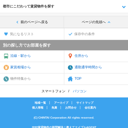
都市にこだわって賃貸物件を探す
前のページへ戻る
ページの先頭へ
気になるリスト
保存中の条件
別の探し方でお部屋を探す
沿線・駅から
住所から
家賃相場から
通勤通学時間から
物件特集から
TOP
スマートフォン
パソコン
地域一覧
アーカイブ
サイトマップ
個人情報
免責
お問合せ
会社案内
(C) CHINTAI Corporation All rights reserved.
[PR]賃貸物件の疑問解決！教えてエイブルAGENT