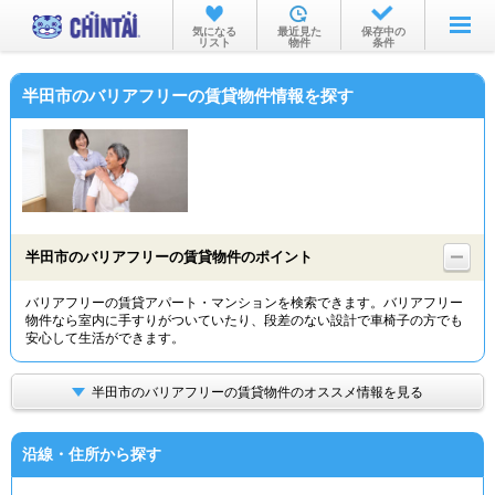
お部屋を探す
気になる
最近見た
保存中の
リスト
物件
条件
沿線・駅から
半田市のバリアフリーの賃貸物件情報を探す
住所から
家賃相場から
通勤通学時間から
物件特集から
半田市のバリアフリーの賃貸物件のポイント
不動産会社から
バリアフリーの賃貸アパート・マンションを検索できます。バリアフリー
物件なら室内に手すりがついていたり、段差のない設計で車椅子の方でも
TOP
安心して生活ができます。
半田市のバリアフリーの賃貸物件のオススメ情報を見る
沿線・住所から探す