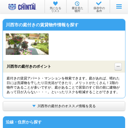
お部屋を探す
気になる
最近見た
保存中の
リスト
物件
条件
沿線・駅から
川西市の庭付きの賃貸物件情報を探す
住所から
家賃相場から
通勤通学時間から
物件特集から
川西市の庭付きのポイント
不動産会社から
庭付きの賃貸アパート・マンションを検索できます。庭があれば、晴れた
日には洗濯物を干したり日光浴ができたり、メリットがたくさん！1階の
TOP
物件であることが多いですが、庭があることで居室のすぐ目の前に建物が
あって日が入らない・・・。といったリスクを軽減することができます。
川西市の庭付きのオススメ情報を見る
沿線・住所から探す