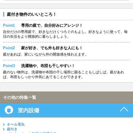
庭付き物件のいいところ！
Point1
専用の庭で、自分好みにアレンジ！
自分だけの専用庭で、好きなだけくつろぐのもよし。好きなように使って、毎
日の生活をより開放的に暮らしましょう。
Point2
家が好き、でも外も好きな人にも！
庭があれば、家にいながら外の開放感を味わえます。
Point3
洗濯物や、布団も干しやすい！
庭のない物件は、洗濯物や布団の干し場所に困ることもしばしば。庭があれ
ば、布団もしっかり外気にあてることができます。
その他の特集一覧
室内設備
オール電化
庭付き