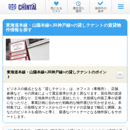
お部屋を探す
気になる
最近見た
保存中の
リスト
物件
条件
沿線・駅から
東海道本線・山陽本線<JR神戸線>の貸しテナントの賃貸物
住所から
件情報を探す
家賃相場から
通勤通学時間から
物件特集から
東海道本線・山陽本線<JR神戸線>の貸しテナントのポイン
不動産会社から
ト
TOP
ビジネスの拠点となる「貸しテナント」は、オフィス（事務所）、店舗、
倉庫など、その用途によって選定基準が大きく異なります。居住用の賃貸
物件とは異なり、立地条件が売上に直結したり、大規模な内装工事が必要
になったりと、事業計画に合わせた戦略的な物件選びが欠かせません。本
特集では、小規模なオフィスからロードサイドの店舗まで幅広く網羅。あ
なたのビジネスを成功へと導く、最適なパートナーとなる物件探しをサポ
ートします。