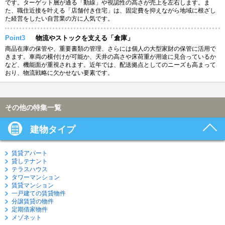
です。ターゲット層が通る「動線」や視認性の高さが売上を左右します。ま
た、職住近接を叶える「店舗付き住宅」は、固定費を抑えながら地域に根ざし
た経営をしたい自営業の方に人気です。
Point3
物流やストックを支える「倉庫」
商品在庫の保管や、重要書類の管理、さらには個人の大型家財の保管に活用で
きます。車両の横付けが可能か、天井の高さや床荷重が用途に見合っているか
など、機能面が重視されます。近年では、配送拠点としてのニーズも高まって
おり、物流戦略に欠かせない要素です。
その他の特集一覧
建物タイプ
賃貸アパート
貸しテナント
テラスハウス
タワーマンション
賃貸マンション
一戸建ての賃貸物件
分譲賃貸の物件
定期借家物件
メゾネット