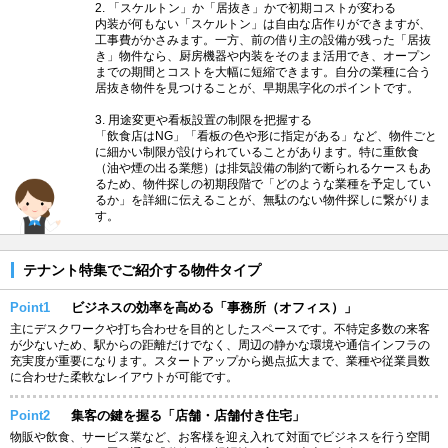
2. 「スケルトン」か「居抜き」かで初期コストが変わる
内装が何もない「スケルトン」は自由な店作りができますが、
工事費がかさみます。一方、前の借り主の設備が残った「居抜
き」物件なら、厨房機器や内装をそのまま活用でき、オープン
までの期間とコストを大幅に短縮できます。自分の業種に合う
居抜き物件を見つけることが、早期黒字化のポイントです。
3. 用途変更や看板設置の制限を把握する
「飲食店はNG」「看板の色や形に指定がある」など、物件ごと
に細かい制限が設けられていることがあります。特に重飲食
（油や煙の出る業態）は排気設備の制約で断られるケースもあ
るため、物件探しの初期段階で「どのような業種を予定してい
るか」を詳細に伝えることが、無駄のない物件探しに繋がりま
す。
テナント特集でご紹介する物件タイプ
Point1
ビジネスの効率を高める「事務所（オフィス）」
主にデスクワークや打ち合わせを目的としたスペースです。不特定多数の来客
が少ないため、駅からの距離だけでなく、周辺の静かな環境や通信インフラの
充実度が重要になります。スタートアップから拠点拡大まで、業種や従業員数
に合わせた柔軟なレイアウトが可能です。
Point2
集客の鍵を握る「店舗・店舗付き住宅」
物販や飲食、サービス業など、お客様を迎え入れて対面でビジネスを行う空間