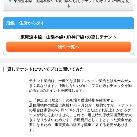
東海道本線・山陽本線<JR神戸線>の貸しテナントのオススメ情報を見
る
沿線・住所から探す
東海道本線・山陽本線<JR神戸線>の貸しテナント
物件一覧へ
貸しテナントについてプロに聞いてみた
テナント契約は、一般的な賃貸マンション契約とはルールが大
きく異なります。後悔しないために、プロが必ずチェックを勧
める3つのポイントを解説します。
1. 「保証金（敷金）」の相場と返還時期を確認する
居住用物件の敷金は家賃1〜2ヶ月分が一般的ですが、テナント
の場合は家賃の6ヶ月〜10ヶ月分（またはそれ以上）かかるケ
ースが珍しくありません。これは、退去時の原状回復費用が大
きくなりやすいためです。初期費用としてまとまった資金が必
要になるため、事業資金の計画は慎重に立てる必要がありま
す。