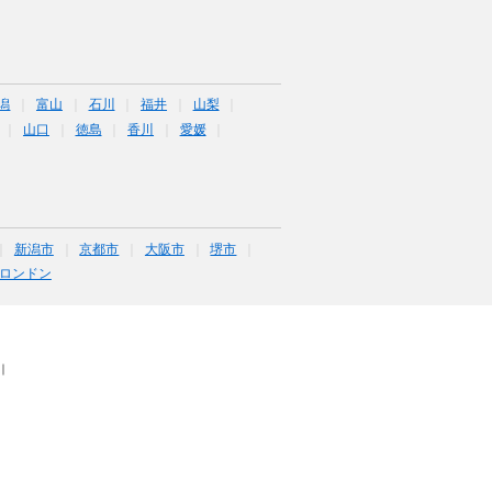
潟
富山
石川
福井
山梨
山口
徳島
香川
愛媛
新潟市
京都市
大阪市
堺市
ロンドン
｜