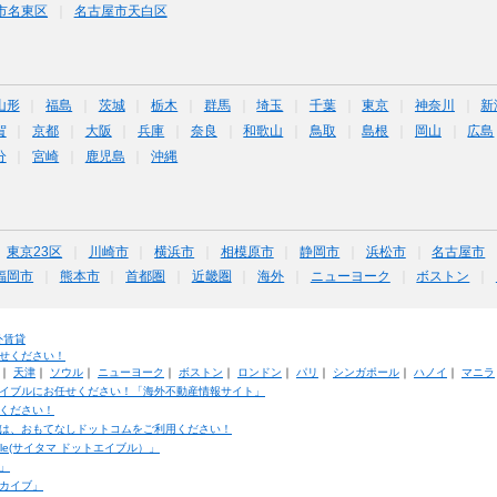
市名東区
名古屋市天白区
山形
福島
茨城
栃木
群馬
埼玉
千葉
東京
神奈川
新
賀
京都
大阪
兵庫
奈良
和歌山
鳥取
島根
岡山
広島
分
宮崎
鹿児島
沖縄
東京23区
川崎市
横浜市
相模原市
静岡市
浜松市
名古屋市
福岡市
熊本市
首都圏
近畿圏
海外
ニューヨーク
ボストン
外賃貸
せください！
｜
天津
｜
ソウル
｜
ニューヨーク
｜
ボストン
｜
ロンドン
｜
パリ
｜
シンガポール
｜
ハノイ
｜
マニラ
イブルにお任せください！「海外不動産情報サイト」
ください！
は、おもてなしドットコムをご利用ください！
ble(サイタマ ドットエイブル）」
」
カイブ」