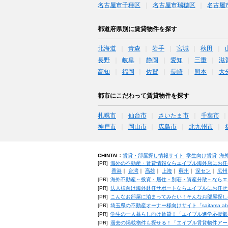
名古屋市千種区
名古屋市瑞穂区
名古屋
都道府県別に賃貸物件を探す
北海道
青森
岩手
宮城
秋田
長野
岐阜
静岡
愛知
三重
滋
高知
福岡
佐賀
長崎
熊本
大
都市にこだわって賃貸物件を探す
札幌市
仙台市
さいたま市
千葉市
神戸市
岡山市
広島市
北九州市
CHINTAI：
賃貸・部屋探し情報サイト
学生向け賃貸
海
[PR]
海外の不動産・賃貸情報ならエイブル海外店にお任
香港
｜
台湾
｜
高雄
｜
上海
｜
蘇州
｜
深セン
｜
広州
[PR]
海外不動産～投資・居住・別荘・資産分散～ならエ
[PR]
法人様向け海外赴任サポートならエイブルにお任せ
[PR]
こんなお部屋に泊まってみたい！そんなお部屋探し
[PR]
埼玉県の不動産オーナー様向けサイト「saitama.a
[PR]
学生の一人暮らし向け賃貸！「エイブル進学応援部
[PR]
過去の掲載物件も探せる！「エイブル賃貸物件アー