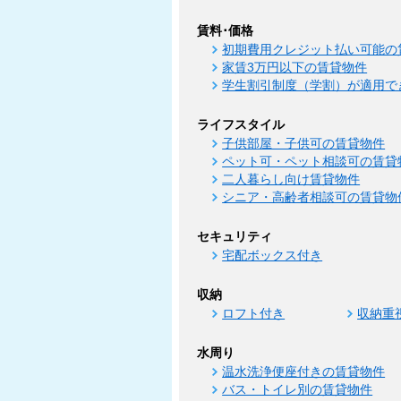
賃料･価格
初期費用クレジット払い可能の
家賃3万円以下の賃貸物件
学生割引制度（学割）が適用で
ライフスタイル
子供部屋・子供可の賃貸物件
ペット可・ペット相談可の賃貸
二人暮らし向け賃貸物件
シニア・高齢者相談可の賃貸物
セキュリティ
宅配ボックス付き
収納
ロフト付き
収納重
水周り
温水洗浄便座付きの賃貸物件
バス・トイレ別の賃貸物件