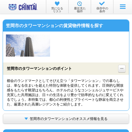
お部屋を探す
気になる
最近見た
保存中の
リスト
物件
条件
沿線・駅から
笠岡市のタワーマンションの賃貸物件情報を探す
住所から
家賃相場から
通勤通学時間から
物件特集から
笠岡市のタワーマンションのポイント
不動産会社から
都会のランドマークとしてそびえ立つ「タワーマンション」での暮らし
は、単なる住まいを超えた特別な体験を提供してくれます。圧倒的な開放
TOP
感をもたらす眺望はもちろん、ホテルのようなコンシェルジュサービスや
充実した共用施設は、日々の生活をより豊かで効率的なものに変えてくれ
るでしょう。本特集では、都心の利便性とプライベートな静寂を両立させ
た、厳選された高層レジデンスをご紹介します。
笠岡市のタワーマンションのオススメ情報を見る