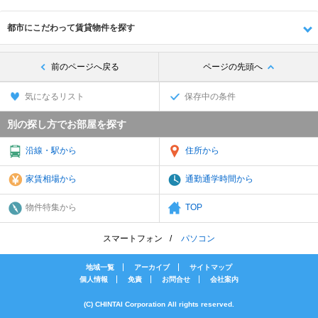
都市にこだわって賃貸物件を探す
前のページへ戻る
ページの先頭へ
気になるリスト
保存中の条件
別の探し方でお部屋を探す
沿線・駅から
住所から
家賃相場から
通勤通学時間から
物件特集から
TOP
スマートフォン
パソコン
地域一覧
アーカイブ
サイトマップ
個人情報
免責
お問合せ
会社案内
(C) CHINTAI Corporation All rights reserved.