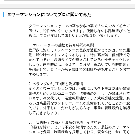
タワーマンションについてプロに聞いてみた
タワーマンションは、その華やかさの裏で「住んでみて初めて
気づく」特性がいくつかあります。後悔しないお部屋選びのた
めに、プロが注目してほしい3つの視点をお伝えします。
1. エレベーターの基数と待ち時間の相関
総戸数に対してエレベーターの基数が適正かどうかは、朝の通
勤・通学時のストレスを左右します。特に高層階・低層階で分
かれているか、高速タイプが導入されているかをチェックしま
しょう。内見時には、あえて「自分が一番急いでいる時間帯」
を想定して、ロビーから玄関までの動線を確認することをおす
すめします。
2. ベランダの利用制限と洗濯事情
多くのタワーマンションでは、強風による落下事故防止や景観
維持のため、バルコニーでの「洗濯物の外干し」が禁止されて
います。その代わり、浴室乾燥機やドラム式乾燥機の設置、あ
るいは高品質なランドリールームが完備されていることが一般
的です。外干しにこだわりがある方は、事前に管理規約を確認
しておきましょう。
3. 「災害時」の備えと最新の免震・制震構造
「揺れが怖い」という不安を解消するため、最新のタワーマン
ションは免震・制震構造を採用しており、安全性は非常に高く