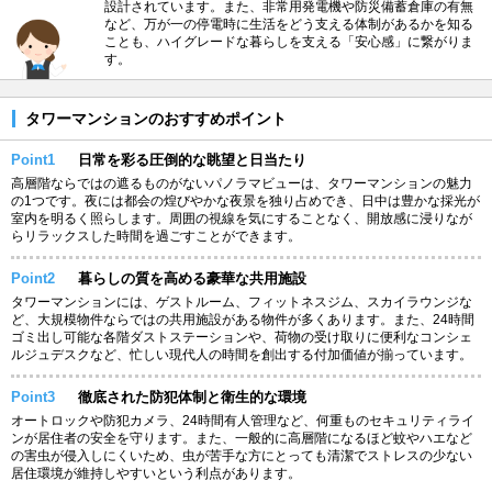
設計されています。また、非常用発電機や防災備蓄倉庫の有無
など、万が一の停電時に生活をどう支える体制があるかを知る
ことも、ハイグレードな暮らしを支える「安心感」に繋がりま
す。
タワーマンションのおすすめポイント
Point1
日常を彩る圧倒的な眺望と日当たり
高層階ならではの遮るものがないパノラマビューは、タワーマンションの魅力
の1つです。夜には都会の煌びやかな夜景を独り占めでき、日中は豊かな採光が
室内を明るく照らします。周囲の視線を気にすることなく、開放感に浸りなが
らリラックスした時間を過ごすことができます。
Point2
暮らしの質を高める豪華な共用施設
タワーマンションには、ゲストルーム、フィットネスジム、スカイラウンジな
ど、大規模物件ならではの共用施設がある物件が多くあります。また、24時間
ゴミ出し可能な各階ダストステーションや、荷物の受け取りに便利なコンシェ
ルジュデスクなど、忙しい現代人の時間を創出する付加価値が揃っています。
Point3
徹底された防犯体制と衛生的な環境
オートロックや防犯カメラ、24時間有人管理など、何重ものセキュリティライ
ンが居住者の安全を守ります。また、一般的に高層階になるほど蚊やハエなど
の害虫が侵入しにくいため、虫が苦手な方にとっても清潔でストレスの少ない
居住環境が維持しやすいという利点があります。