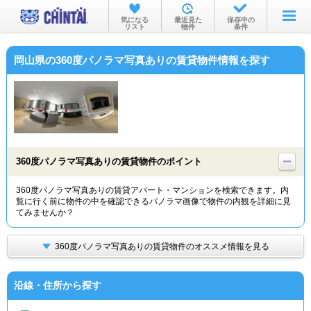
お部屋を探す
気になる
最近見た
保存中の
リスト
物件
条件
沿線・駅から
岡山県の360度パノラマ写真ありの賃貸物件情報を探す
住所から
家賃相場から
通勤通学時間から
物件特集から
360度パノラマ写真ありの賃貸物件のポイント
不動産会社から
360度パノラマ写真ありの賃貸アパート・マンションを検索できます。内
覧に行く前に物件の中を確認できるパノラマ画像で物件の内観を詳細に見
TOP
てみませんか？
360度パノラマ写真ありの賃貸物件のオススメ情報を見る
沿線・住所から探す