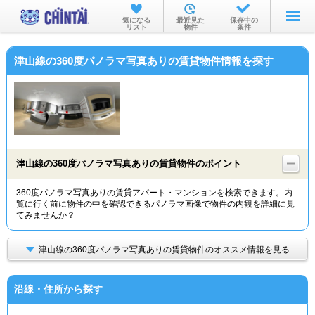
お部屋を探す
気になる
最近見た
保存中の
リスト
物件
条件
沿線・駅から
津山線の360度パノラマ写真ありの賃貸物件情報を探す
住所から
家賃相場から
通勤通学時間から
物件特集から
津山線の360度パノラマ写真ありの賃貸物件のポイント
不動産会社から
360度パノラマ写真ありの賃貸アパート・マンションを検索できます。内
覧に行く前に物件の中を確認できるパノラマ画像で物件の内観を詳細に見
TOP
てみませんか？
津山線の360度パノラマ写真ありの賃貸物件のオススメ情報を見る
沿線・住所から探す