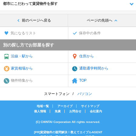
都市にこだわって賃貸物件を探す
前のページへ戻る
ページの先頭へ
気になるリスト
保存中の条件
別の探し方でお部屋を探す
沿線・駅から
住所から
家賃相場から
通勤通学時間から
物件特集から
TOP
スマートフォン
パソコン
地域一覧
アーカイブ
サイトマップ
個人情報
免責
お問合せ
会社案内
(C) CHINTAI Corporation All rights reserved.
[PR]賃貸物件の疑問解決！教えてエイブルAGENT