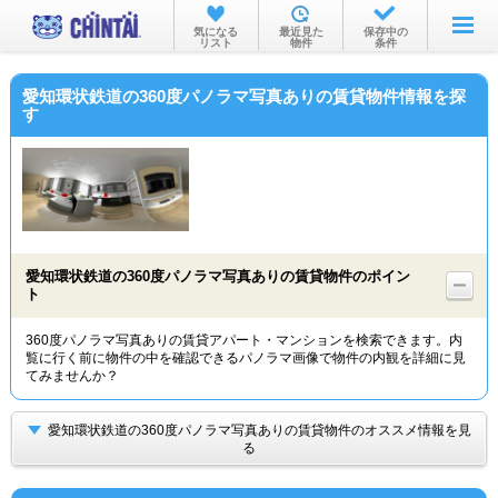
お部屋を探す
気になる
最近見た
保存中の
リスト
物件
条件
沿線・駅から
愛知環状鉄道の360度パノラマ写真ありの賃貸物件情報を探
住所から
す
家賃相場から
通勤通学時間から
物件特集から
愛知環状鉄道の360度パノラマ写真ありの賃貸物件のポイン
不動産会社から
ト
TOP
360度パノラマ写真ありの賃貸アパート・マンションを検索できます。内
覧に行く前に物件の中を確認できるパノラマ画像で物件の内観を詳細に見
てみませんか？
愛知環状鉄道の360度パノラマ写真ありの賃貸物件のオススメ情報を見
る