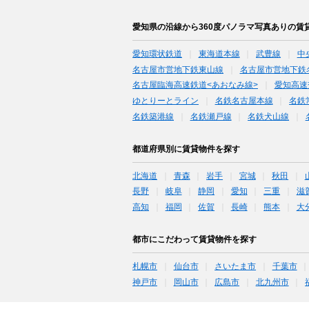
愛知県の沿線から360度パノラマ写真ありの賃
愛知環状鉄道
東海道本線
武豊線
中
名古屋市営地下鉄東山線
名古屋市営地下鉄
名古屋臨海高速鉄道<あおなみ線>
愛知高速
ゆとりーとライン
名鉄名古屋本線
名鉄
名鉄築港線
名鉄瀬戸線
名鉄犬山線
都道府県別に賃貸物件を探す
北海道
青森
岩手
宮城
秋田
長野
岐阜
静岡
愛知
三重
滋
高知
福岡
佐賀
長崎
熊本
大
都市にこだわって賃貸物件を探す
札幌市
仙台市
さいたま市
千葉市
神戸市
岡山市
広島市
北九州市