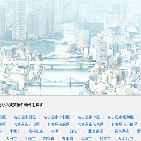
ありの賃貸物件物件を探す
北区
名古屋市西区
名古屋市中村区
名古屋市中区
名古屋市昭和区
南区
名古屋市守山区
名古屋市緑区
名古屋市名東区
名古屋市天白区
市
小牧市
尾張旭市
豊明市
日進市
北名古屋市
長久手市
愛
大府市
岡崎市
刈谷市
豊田市
安城市
知立市
みよし市