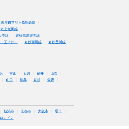
名古屋市営地下鉄鶴舞線
下鉄上飯田線
田本線
豊橋鉄道渥美線
島－玉ノ井）
名鉄西尾線
名鉄豊川線
潟
富山
石川
福井
山梨
山口
徳島
香川
愛媛
新潟市
京都市
大阪市
堺市
ロンドン