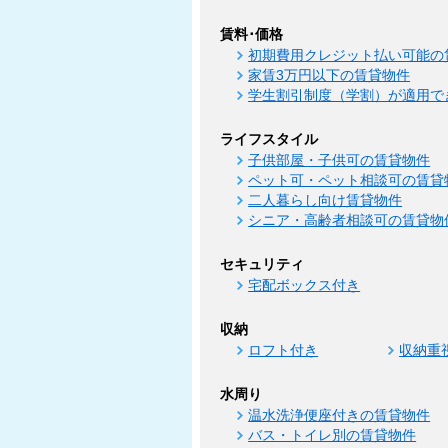
賃料･価格
初期費用クレジット払い可能の
家賃3万円以下の賃貸物件
学生割引制度（学割）が適用で
ライフスタイル
子供部屋・子供可の賃貸物件
ペット可・ペット相談可の賃貸
二人暮らし向け賃貸物件
シニア・高齢者相談可の賃貸物
セキュリティ
宅配ボックス付き
収納
ロフト付き
収納重
水周り
温水洗浄便座付きの賃貸物件
バス・トイレ別の賃貸物件