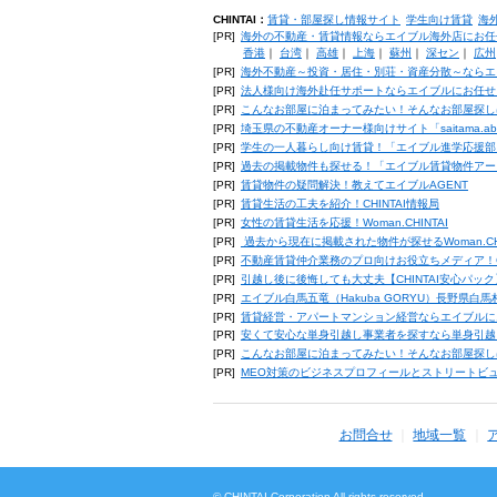
CHINTAI：
賃貸・部屋探し情報サイト
学生向け賃貸
海
[PR]
海外の不動産・賃貸情報ならエイブル海外店にお任
香港
｜
台湾
｜
高雄
｜
上海
｜
蘇州
｜
深セン
｜
広州
[PR]
海外不動産～投資・居住・別荘・資産分散～ならエ
[PR]
法人様向け海外赴任サポートならエイブルにお任せ
[PR]
こんなお部屋に泊まってみたい！そんなお部屋探し
[PR]
埼玉県の不動産オーナー様向けサイト「saitama.a
[PR]
学生の一人暮らし向け賃貸！「エイブル進学応援部
[PR]
過去の掲載物件も探せる！「エイブル賃貸物件アー
[PR]
賃貸物件の疑問解決！教えてエイブルAGENT
[PR]
賃貸生活の工夫を紹介！CHINTAI情報局
[PR]
女性の賃貸生活を応援！Woman.CHINTAI
[PR]
過去から現在に掲載された物件が探せるWoman.CH
[PR]
不動産賃貸仲介業務のプロ向けお役立ちメディア！CHIN
[PR]
引越し後に後悔しても大丈夫【CHINTAI安心パッ
[PR]
エイブル白馬五竜（Hakuba GORYU）長野県白
[PR]
賃貸経営・アパートマンション経営ならエイブルに
[PR]
安くて安心な単身引越し事業者を探すなら単身引越
[PR]
こんなお部屋に泊まってみたい！そんなお部屋探し
[PR]
MEO対策のビジネスプロフィールとストリートビ
お問合せ
地域一覧
© CHINTAI Corporation All rights reserved.