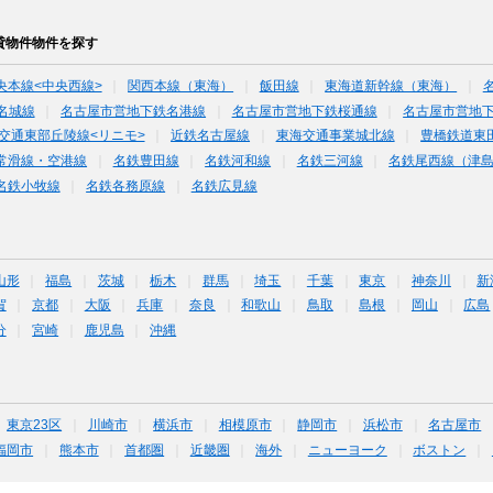
貸物件物件を探す
央本線<中央西線>
関西本線（東海）
飯田線
東海道新幹線（東海）
名城線
名古屋市営地下鉄名港線
名古屋市営地下鉄桜通線
名古屋市営地
交通東部丘陵線<リニモ>
近鉄名古屋線
東海交通事業城北線
豊橋鉄道東
常滑線・空港線
名鉄豊田線
名鉄河和線
名鉄三河線
名鉄尾西線（津
名鉄小牧線
名鉄各務原線
名鉄広見線
山形
福島
茨城
栃木
群馬
埼玉
千葉
東京
神奈川
新
賀
京都
大阪
兵庫
奈良
和歌山
鳥取
島根
岡山
広島
分
宮崎
鹿児島
沖縄
東京23区
川崎市
横浜市
相模原市
静岡市
浜松市
名古屋市
福岡市
熊本市
首都圏
近畿圏
海外
ニューヨーク
ボストン