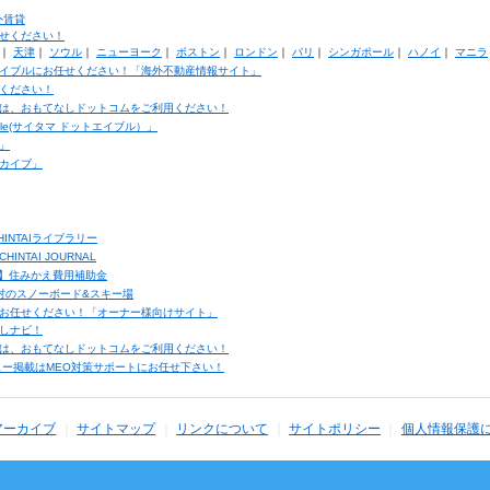
外賃貸
せください！
｜
天津
｜
ソウル
｜
ニューヨーク
｜
ボストン
｜
ロンドン
｜
パリ
｜
シンガポール
｜
ハノイ
｜
マニラ
イブルにお任せください！「海外不動産情報サイト」
ください！
は、おもてなしドットコムをご利用ください！
ble(サイタマ ドットエイブル）」
」
カイブ」
INTAIライブラリー
TAI JOURNAL
ク】住みかえ費用補助金
馬村のスノーボード&スキー場
お任せください！「オーナー様向けサイト」
しナビ！
は、おもてなしドットコムをご利用ください！
ュー掲載はMEO対策サポートにお任せ下さい！
アーカイブ
サイトマップ
リンクについて
サイトポリシー
個人情報保護