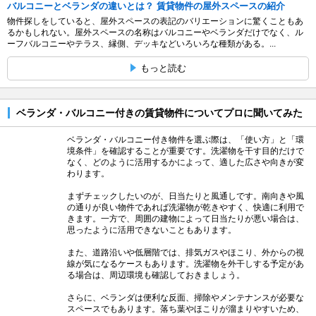
バルコニーとベランダの違いとは？ 賃貸物件の屋外スペースの紹介
物件探しをしていると、屋外スペースの表記のバリエーションに驚くこともあ
るかもしれない。屋外スペースの名称はバルコニーやベランダだけでなく、ル
ーフバルコニーやテラス、縁側、デッキなどいろいろな種類がある。...
もっと読む
ベランダ・バルコニー付きの賃貸物件についてプロに聞いてみた
ベランダ・バルコニー付き物件を選ぶ際は、「使い方」と「環
境条件」を確認することが重要です。洗濯物を干す目的だけで
なく、どのように活用するかによって、適した広さや向きが変
わります。
まずチェックしたいのが、日当たりと風通しです。南向きや風
の通りが良い物件であれば洗濯物が乾きやすく、快適に利用で
きます。一方で、周囲の建物によって日当たりが悪い場合は、
思ったように活用できないこともあります。
また、道路沿いや低層階では、排気ガスやほこり、外からの視
線が気になるケースもあります。洗濯物を外干しする予定があ
る場合は、周辺環境も確認しておきましょう。
さらに、ベランダは便利な反面、掃除やメンテナンスが必要な
スペースでもあります。落ち葉やほこりが溜まりやすいため、