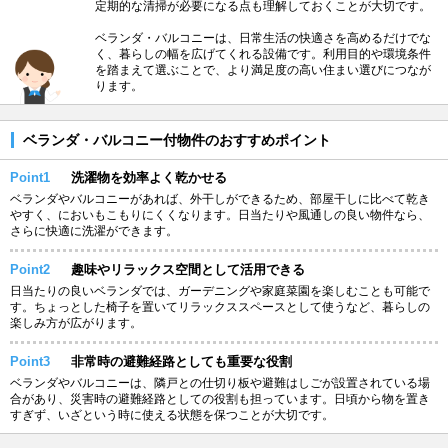
定期的な清掃が必要になる点も理解しておくことが大切です。
ベランダ・バルコニーは、日常生活の快適さを高めるだけでな
く、暮らしの幅を広げてくれる設備です。利用目的や環境条件
を踏まえて選ぶことで、より満足度の高い住まい選びにつなが
ります。
ベランダ・バルコニー付物件のおすすめポイント
Point1
洗濯物を効率よく乾かせる
ベランダやバルコニーがあれば、外干しができるため、部屋干しに比べて乾き
やすく、においもこもりにくくなります。日当たりや風通しの良い物件なら、
さらに快適に洗濯ができます。
Point2
趣味やリラックス空間として活用できる
日当たりの良いベランダでは、ガーデニングや家庭菜園を楽しむことも可能で
す。ちょっとした椅子を置いてリラックススペースとして使うなど、暮らしの
楽しみ方が広がります。
Point3
非常時の避難経路としても重要な役割
ベランダやバルコニーは、隣戸との仕切り板や避難はしごが設置されている場
合があり、災害時の避難経路としての役割も担っています。日頃から物を置き
すぎず、いざという時に使える状態を保つことが大切です。