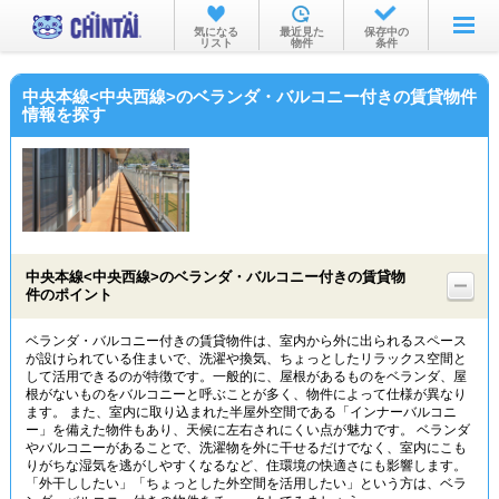
お部屋を探す
気になる
最近見た
保存中の
リスト
物件
条件
沿線・駅から
中央本線<中央西線>のベランダ・バルコニー付きの賃貸物件
住所から
情報を探す
家賃相場から
通勤通学時間から
物件特集から
中央本線<中央西線>のベランダ・バルコニー付きの賃貸物
不動産会社から
件のポイント
TOP
ベランダ・バルコニー付きの賃貸物件は、室内から外に出られるスペース
が設けられている住まいで、洗濯や換気、ちょっとしたリラックス空間と
して活用できるのが特徴です。一般的に、屋根があるものをベランダ、屋
根がないものをバルコニーと呼ぶことが多く、物件によって仕様が異なり
ます。 また、室内に取り込まれた半屋外空間である「インナーバルコニ
ー」を備えた物件もあり、天候に左右されにくい点が魅力です。 ベランダ
やバルコニーがあることで、洗濯物を外に干せるだけでなく、室内にこも
りがちな湿気を逃がしやすくなるなど、住環境の快適さにも影響します。
「外干ししたい」「ちょっとした外空間を活用したい」という方は、ベラ