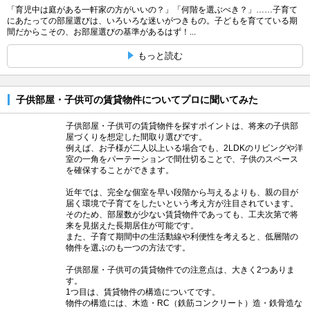
「育児中は庭がある一軒家の方がいいの？」「何階を選ぶべき？」……子育て
にあたっての部屋選びは、いろいろな迷いがつきもの。子どもを育てている期
間だからこその、お部屋選びの基準があるはず！...
もっと読む
子供部屋・子供可の賃貸物件についてプロに聞いてみた
子供部屋・子供可の賃貸物件を探すポイントは、将来の子供部
屋づくりを想定した間取り選びです。
例えば、お子様が二人以上いる場合でも、2LDKのリビングや洋
室の一角をパーテーションで間仕切ることで、子供のスペース
を確保することができます。
近年では、完全な個室を早い段階から与えるよりも、親の目が
届く環境で子育てをしたいという考え方が注目されています。
そのため、部屋数が少ない賃貸物件であっても、工夫次第で将
来を見据えた長期居住が可能です。
また、子育て期間中の生活動線や利便性を考えると、低層階の
物件を選ぶのも一つの方法です。
子供部屋・子供可の賃貸物件での注意点は、大きく2つありま
す。
1つ目は、賃貸物件の構造についてです。
物件の構造には、木造・RC（鉄筋コンクリート）造・鉄骨造な