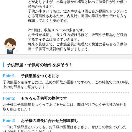
どがありますが、木造はほかの構造と比べて防音性がやや低い
傾向があります。
子供が小さいうちは、泣き声や走り回る音が原因でトラブルに
なる可能性もあるため、内見時に周囲の環境や音の伝わり方を
確認しておくと安心です。
2つ目は、収納スペースの多さです。
お子様が成長し、長く住み続けるほど、衣類や学用品など収納
するアイテムは増えていきます。
将来を見据えて、ご家族全員が無理なく快適に暮らせる子供部
屋・子供可の賃貸物件を選びましょう。
子供部屋・子供可の物件を探そう！
Point1
子供部屋をつくるには
子供部屋を確保するには、広めの間取が重要！ですので、この特集では2LDK以
上のお部屋をご紹介します！
Point2
もちろん子供可の物件です
お子様に子供部屋をつくってあげるためには、間取だけでなく子供可の物件を
取り揃えました！
Point3
お子様の成長に合わせた部屋探し
一口に子供部屋といっても、お子様の要望はさまざま。ぜひこの特集でぴった
りの物件を見つけてください！