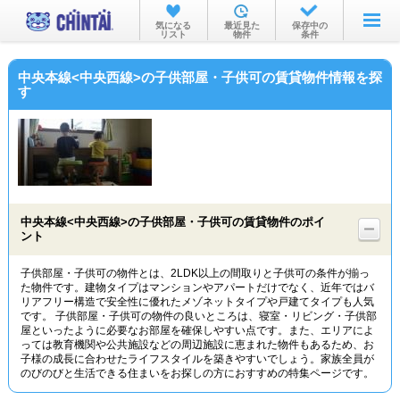
お部屋を探す
気になる
最近見た
保存中の
リスト
物件
条件
沿線・駅から
中央本線<中央西線>の子供部屋・子供可の賃貸物件情報を探
住所から
す
家賃相場から
通勤通学時間から
物件特集から
中央本線<中央西線>の子供部屋・子供可の賃貸物件のポイ
不動産会社から
ント
TOP
子供部屋・子供可の物件とは、2LDK以上の間取りと子供可の条件が揃っ
た物件です。建物タイプはマンションやアパートだけでなく、近年ではバ
リアフリー構造で安全性に優れたメゾネットタイプや戸建てタイプも人気
です。 子供部屋・子供可の物件の良いところは、寝室・リビング・子供部
屋といったように必要なお部屋を確保しやすい点です。また、エリアによ
っては教育機関や公共施設などの周辺施設に恵まれた物件もあるため、お
子様の成長に合わせたライフスタイルを築きやすいでしょう。家族全員が
のびのびと生活できる住まいをお探しの方におすすめの特集ページです。