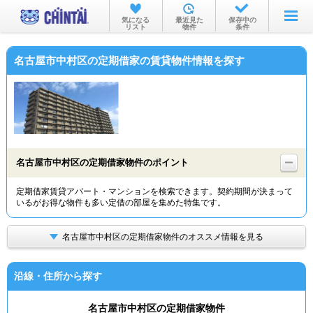
お部屋を探す
気になる
最近見た
保存中の
リスト
物件
条件
沿線・駅から
名古屋市中村区の定期借家の賃貸物件情報を探す
住所から
家賃相場から
通勤通学時間から
物件特集から
名古屋市中村区の定期借家物件のポイント
不動産会社から
定期借家賃貸アパート・マンションを検索できます。契約期間が決まって
いるがお得な物件も多い定借の部屋を集めた特集です。
TOP
名古屋市中村区の定期借家物件のオススメ情報を見る
沿線・住所から探す
名古屋市中村区の定期借家物件