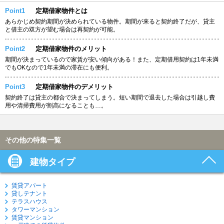
Point1
定期借家物件とは
あらかじめ契約期間が決められている物件。期間が来ると契約終了だが、貸主
と借主の双方が望む場合は再契約が可能。
Point2
定期借家物件のメリット
期間が決まっているので家賃が安い傾向がある！また、定期借用契約は1年未満
でもOKなので1年未満の滞在にも便利。
Point3
定期借家物件のデメリット
契約終了は貸主の都合で決まってしまう。短い期間で退去した場合は引越し費
用や清掃費用が割高になることも…。
その他の特集一覧
建物タイプ
賃貸アパート
貸しテナント
テラスハウス
タワーマンション
賃貸マンション