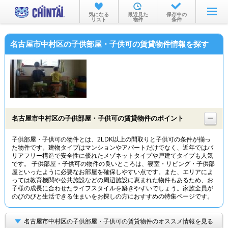
お部屋を探す
気になる
最近見た
保存中の
リスト
物件
条件
沿線・駅から
名古屋市中村区の子供部屋・子供可の賃貸物件情報を探す
住所から
家賃相場から
通勤通学時間から
物件特集から
名古屋市中村区の子供部屋・子供可の賃貸物件のポイント
不動産会社から
子供部屋・子供可の物件とは、2LDK以上の間取りと子供可の条件が揃っ
た物件です。建物タイプはマンションやアパートだけでなく、近年ではバ
TOP
リアフリー構造で安全性に優れたメゾネットタイプや戸建てタイプも人気
です。 子供部屋・子供可の物件の良いところは、寝室・リビング・子供部
屋といったように必要なお部屋を確保しやすい点です。また、エリアによ
っては教育機関や公共施設などの周辺施設に恵まれた物件もあるため、お
子様の成長に合わせたライフスタイルを築きやすいでしょう。家族全員が
のびのびと生活できる住まいをお探しの方におすすめの特集ページです。
名古屋市中村区の子供部屋・子供可の賃貸物件のオススメ情報を見る