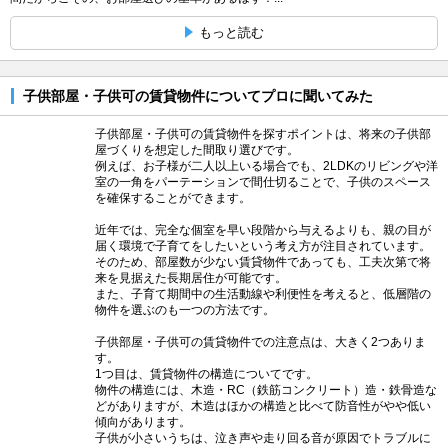
もっと読む
子供部屋・子供可の賃貸物件についてプロに聞いてみた
子供部屋・子供可の賃貸物件を探すポイントは、将来の子供部
屋づくりを想定した間取り選びです。
例えば、お子様が二人以上いる場合でも、2LDKのリビングや洋
室の一角をパーテーションで間仕切ることで、子供のスペース
を確保することができます。
近年では、完全な個室を早い段階から与えるよりも、親の目が
届く環境で子育てをしたいという考え方が注目されています。
そのため、部屋数が少ない賃貸物件であっても、工夫次第で将
来を見据えた長期居住が可能です。
また、子育て期間中の生活動線や利便性を考えると、低層階の
物件を選ぶのも一つの方法です。
子供部屋・子供可の賃貸物件での注意点は、大きく2つありま
す。
1つ目は、賃貸物件の構造についてです。
物件の構造には、木造・RC（鉄筋コンクリート）造・鉄骨造な
どがありますが、木造はほかの構造と比べて防音性がやや低い
傾向があります。
子供が小さいうちは、泣き声や走り回る音が原因でトラブルに