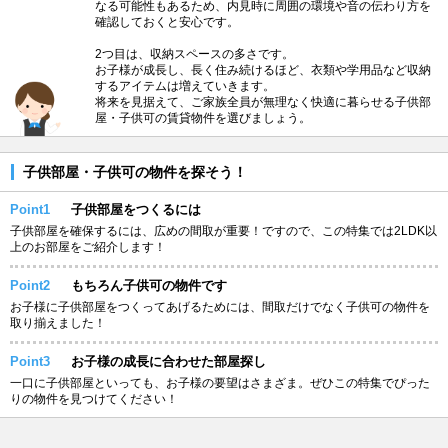
なる可能性もあるため、内見時に周囲の環境や音の伝わり方を
確認しておくと安心です。
2つ目は、収納スペースの多さです。
お子様が成長し、長く住み続けるほど、衣類や学用品など収納
するアイテムは増えていきます。
将来を見据えて、ご家族全員が無理なく快適に暮らせる子供部
屋・子供可の賃貸物件を選びましょう。
子供部屋・子供可の物件を探そう！
Point1
子供部屋をつくるには
子供部屋を確保するには、広めの間取が重要！ですので、この特集では2LDK以
上のお部屋をご紹介します！
Point2
もちろん子供可の物件です
お子様に子供部屋をつくってあげるためには、間取だけでなく子供可の物件を
取り揃えました！
Point3
お子様の成長に合わせた部屋探し
一口に子供部屋といっても、お子様の要望はさまざま。ぜひこの特集でぴった
りの物件を見つけてください！