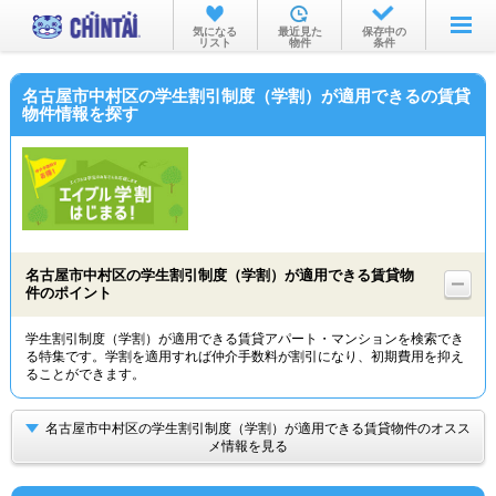
お部屋を探す
気になる
最近見た
保存中の
リスト
物件
条件
沿線・駅から
名古屋市中村区の学生割引制度（学割）が適用できるの賃貸
住所から
物件情報を探す
家賃相場から
通勤通学時間から
物件特集から
名古屋市中村区の学生割引制度（学割）が適用できる賃貸物
不動産会社から
件のポイント
TOP
学生割引制度（学割）が適用できる賃貸アパート・マンションを検索でき
る特集です。学割を適用すれば仲介手数料が割引になり、初期費用を抑え
ることができます。
名古屋市中村区の学生割引制度（学割）が適用できる賃貸物件のオスス
メ情報を見る