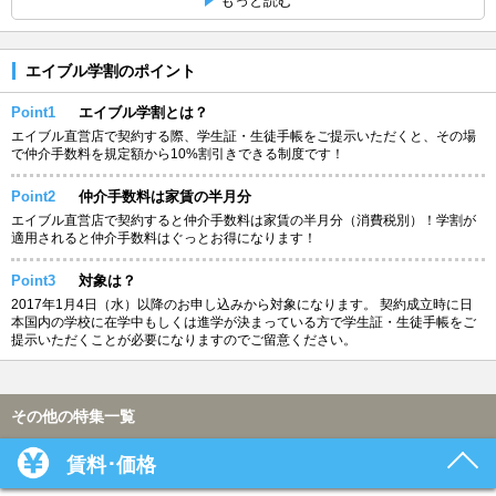
もっと読む
エイブル学割のポイント
Point1
エイブル学割とは？
エイブル直営店で契約する際、学生証・生徒手帳をご提示いただくと、その場
で仲介手数料を規定額から10%割引きできる制度です！
Point2
仲介手数料は家賃の半月分
エイブル直営店で契約すると仲介手数料は家賃の半月分（消費税別）！学割が
適用されると仲介手数料はぐっとお得になります！
Point3
対象は？
2017年1月4日（水）以降のお申し込みから対象になります。 契約成立時に日
本国内の学校に在学中もしくは進学が決まっている方で学生証・生徒手帳をご
提示いただくことが必要になりますのでご留意ください。
その他の特集一覧
賃料･価格