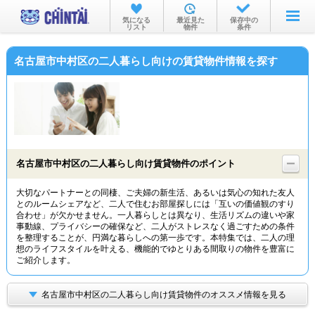
お部屋を探す
気になる
最近見た
保存中の
リスト
物件
条件
沿線・駅から
名古屋市中村区の二人暮らし向けの賃貸物件情報を探す
住所から
家賃相場から
通勤通学時間から
物件特集から
名古屋市中村区の二人暮らし向け賃貸物件のポイント
不動産会社から
大切なパートナーとの同棲、ご夫婦の新生活、あるいは気心の知れた友人
とのルームシェアなど、二人で住むお部屋探しには「互いの価値観のすり
TOP
合わせ」が欠かせません。一人暮らしとは異なり、生活リズムの違いや家
事動線、プライバシーの確保など、二人がストレスなく過ごすための条件
を整理することが、円満な暮らしへの第一歩です。本特集では、二人の理
想のライフスタイルを叶える、機能的でゆとりある間取りの物件を豊富に
ご紹介します。
名古屋市中村区の二人暮らし向け賃貸物件のオススメ情報を見る