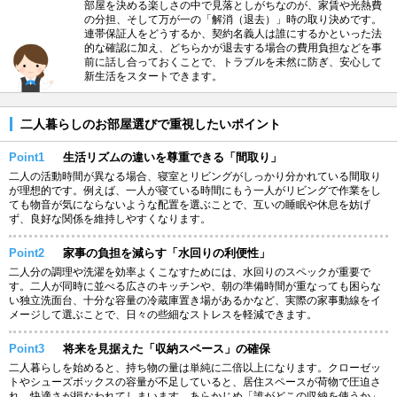
部屋を決める楽しさの中で見落としがちなのが、家賃や光熱費
の分担、そして万が一の「解消（退去）」時の取り決めです。
連帯保証人をどうするか、契約名義人は誰にするかといった法
的な確認に加え、どちらかが退去する場合の費用負担などを事
前に話し合っておくことで、トラブルを未然に防ぎ、安心して
新生活をスタートできます。
二人暮らしのお部屋選びで重視したいポイント
Point1
生活リズムの違いを尊重できる「間取り」
二人の活動時間が異なる場合、寝室とリビングがしっかり分かれている間取り
が理想的です。例えば、一人が寝ている時間にもう一人がリビングで作業をし
ても物音が気にならないような配置を選ぶことで、互いの睡眠や休息を妨げ
ず、良好な関係を維持しやすくなります。
Point2
家事の負担を減らす「水回りの利便性」
二人分の調理や洗濯を効率よくこなすためには、水回りのスペックが重要で
す。二人が同時に並べる広さのキッチンや、朝の準備時間が重なっても困らな
い独立洗面台、十分な容量の冷蔵庫置き場があるかなど、実際の家事動線をイ
メージして選ぶことで、日々の些細なストレスを軽減できます。
Point3
将来を見据えた「収納スペース」の確保
二人暮らしを始めると、持ち物の量は単純に二倍以上になります。クローゼッ
トやシューズボックスの容量が不足していると、居住スペースが荷物で圧迫さ
れ、快適さが損なわれてしまいます。あらかじめ「誰がどこの収納を使うか」