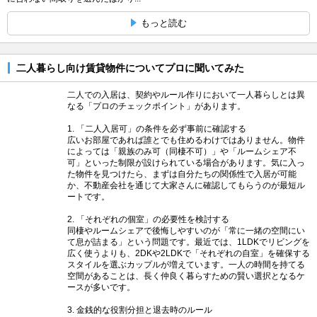
もっと読む
二人暮らし向け賃貸物件についてプロに聞いてみた
二人での入居は、契約やルール作りにおいて一人暮らしとは異
なる「プロのチェックポイント」があります。
1. 「二人入居可」の条件を必ず事前に確認する
広いお部屋であれば誰とでも住めるわけではありません。物件
によっては「親族のみ可（同棲不可）」や「ルームシェア不
可」といった制限が設けられている場合があります。気に入っ
た物件を見つけたら、まずは自分たちの関係性で入居が可能
か、不動産会社を通じて大家さんに確認してもらうのが最短ル
ートです。
2. 「それぞれの個室」の必要性を検討する
同棲やルームシェアで後悔しやすいのが「常に一緒の空間にい
て息が詰まる」という問題です。最近では、1LDKでリビングを
広く使うよりも、2DKや2LDKで「それぞれの自室」を確保する
スタイルを選ぶカップルが増えています。一人の時間を持てる
空間があることは、長く仲良く暮らすための賢い選択となるケ
ースが多いです。
3. 金銭的な役割分担と退去時のルール