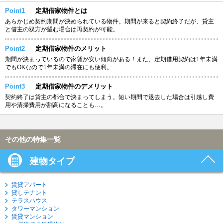
Point1
定期借家物件とは
あらかじめ契約期間が決められている物件。期間が来ると契約終了だが、貸主
と借主の双方が望む場合は再契約が可能。
Point2
定期借家物件のメリット
期間が決まっているので家賃が安い傾向がある！また、定期借用契約は1年未満
でもOKなので1年未満の滞在にも便利。
Point3
定期借家物件のデメリット
契約終了は貸主の都合で決まってしまう。短い期間で退去した場合は引越し費
用や清掃費用が割高になることも…。
その他の特集一覧
建物タイプ
賃貸アパート
貸しテナント
テラスハウス
タワーマンション
賃貸マンション