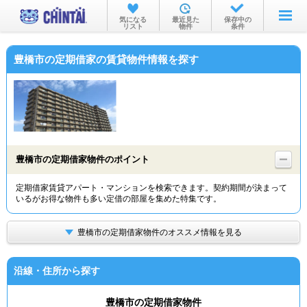
お部屋を探す
気になる
最近見た
保存中の
リスト
物件
条件
沿線・駅から
豊橋市の定期借家の賃貸物件情報を探す
住所から
家賃相場から
通勤通学時間から
物件特集から
豊橋市の定期借家物件のポイント
不動産会社から
定期借家賃貸アパート・マンションを検索できます。契約期間が決まって
いるがお得な物件も多い定借の部屋を集めた特集です。
TOP
豊橋市の定期借家物件のオススメ情報を見る
沿線・住所から探す
豊橋市の定期借家物件