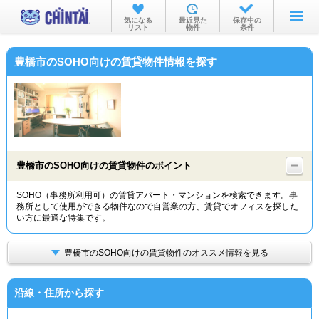
お部屋を探す
気になる
最近見た
保存中の
リスト
物件
条件
沿線・駅から
豊橋市のSOHO向けの賃貸物件情報を探す
住所から
家賃相場から
通勤通学時間から
物件特集から
豊橋市のSOHO向けの賃貸物件のポイント
不動産会社から
SOHO（事務所利用可）の賃貸アパート・マンションを検索できます。事
務所として使用ができる物件なので自営業の方、賃貸でオフィスを探した
TOP
い方に最適な特集です。
豊橋市のSOHO向けの賃貸物件のオススメ情報を見る
沿線・住所から探す