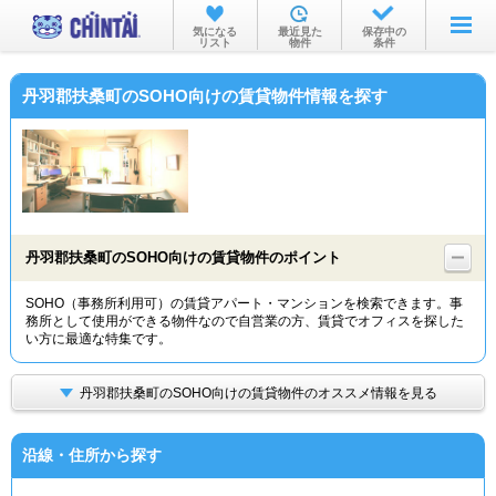
お部屋を探す
気になる
最近見た
保存中の
リスト
物件
条件
沿線・駅から
丹羽郡扶桑町のSOHO向けの賃貸物件情報を探す
住所から
家賃相場から
通勤通学時間から
物件特集から
丹羽郡扶桑町のSOHO向けの賃貸物件のポイント
不動産会社から
SOHO（事務所利用可）の賃貸アパート・マンションを検索できます。事
務所として使用ができる物件なので自営業の方、賃貸でオフィスを探した
TOP
い方に最適な特集です。
丹羽郡扶桑町のSOHO向けの賃貸物件のオススメ情報を見る
沿線・住所から探す