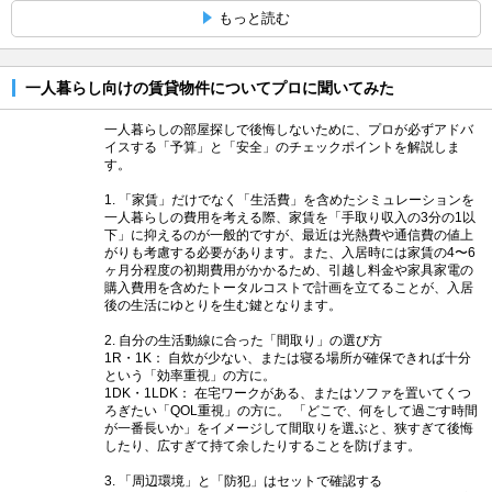
もっと読む
一人暮らし向けの賃貸物件についてプロに聞いてみた
一人暮らしの部屋探しで後悔しないために、プロが必ずアドバ
イスする「予算」と「安全」のチェックポイントを解説しま
す。
1. 「家賃」だけでなく「生活費」を含めたシミュレーションを
一人暮らしの費用を考える際、家賃を「手取り収入の3分の1以
下」に抑えるのが一般的ですが、最近は光熱費や通信費の値上
がりも考慮する必要があります。また、入居時には家賃の4〜6
ヶ月分程度の初期費用がかかるため、引越し料金や家具家電の
購入費用を含めたトータルコストで計画を立てることが、入居
後の生活にゆとりを生む鍵となります。
2. 自分の生活動線に合った「間取り」の選び方
1R・1K： 自炊が少ない、または寝る場所が確保できれば十分
という「効率重視」の方に。
1DK・1LDK： 在宅ワークがある、またはソファを置いてくつ
ろぎたい「QOL重視」の方に。 「どこで、何をして過ごす時間
が一番長いか」をイメージして間取りを選ぶと、狭すぎて後悔
したり、広すぎて持て余したりすることを防げます。
3. 「周辺環境」と「防犯」はセットで確認する