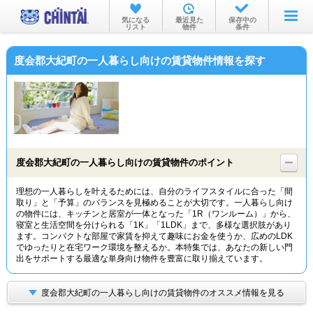
お部屋を探す
気になる
最近見た
保存中の
リスト
物件
条件
沿線・駅から
度会郡大紀町の一人暮らし向けの賃貸物件情報を探す
住所から
家賃相場から
通勤通学時間から
物件特集から
度会郡大紀町の一人暮らし向けの賃貸物件のポイント
不動産会社から
理想の一人暮らしを叶えるためには、自分のライフスタイルに合った「間
取り」と「予算」のバランスを見極めることが大切です。一人暮らし向け
TOP
の物件には、キッチンと居室が一体となった「1R（ワンルーム）」から、
寝室と生活空間を分けられる「1K」「1LDK」まで、多様な選択肢があり
ます。コンパクトな部屋で家賃を抑えて趣味にお金を使うか、広めのLDK
でゆったりと在宅ワーク環境を整えるか。本特集では、あなたの新しい門
出をサポートする最適な単身向け物件を豊富に取り揃えています。
度会郡大紀町の一人暮らし向けの賃貸物件のオススメ情報を見る