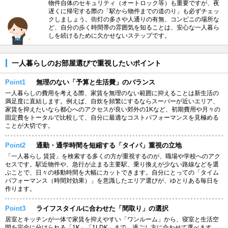
物件自体のセキュリティ（オートロック等）も重要ですが、夜
遅くに帰宅する際の「駅から物件までの道のり」も必ずチェッ
クしましょう。街灯の多さや人通りの有無、コンビニの場所な
ど、自分の歩く時間帯の雰囲気を知ることは、安心な一人暮ら
しを続けるために欠かせないステップです。
一人暮らしのお部屋選びで重視したいポイント
Point1
無理のない「予算と生活費」のバランス
一人暮らしの費用を考える際、家賃を無理のない範囲に抑えることは新生活の
満足度に直結します。例えば、自炊を頻繁にするならスーパーが近いエリア、
家賃を抑えたいなら都心へのアクセスが良い郊外の1Kなど、初期費用や月々の
固定費をトータルで比較して、自分に最適なコストパフォーマンスを見極める
ことが大切です。
Point2
通勤・通学時間を短縮する「タイパ」重視の立地
「一人暮らし 賃貸」を検索する多くの方が重視するのが、職場や学校へのアク
セスです。駅近物件や、急行が止まる主要駅、乗り換えが少ない路線などを選
ぶことで、日々の移動時間を大幅にカットできます。自分にとっての「タイム
パフォーマンス（時間対効果）」を意識したエリア選びが、ゆとりある毎日を
作ります。
Point3
ライフスタイルに合わせた「間取り」の選択
居室とキッチンが一体で家賃を抑えやすい「ワンルーム」から、寝室と生活空
間を完全に分けられる「1K」「1LDK」まで、過ごし方に合わせて選べます。