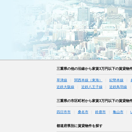
三重県の他の沿線から家賃3万円以下の賃貸物
草津線
関西本線（東海）
紀勢本線
近鉄大阪線
近鉄八王子線
近鉄鳥羽線
三重県の市区町村から家賃3万円以下の賃貸物
四日市市
桑名市
鈴鹿市
亀山市
都道府県別に賃貸物件を探す