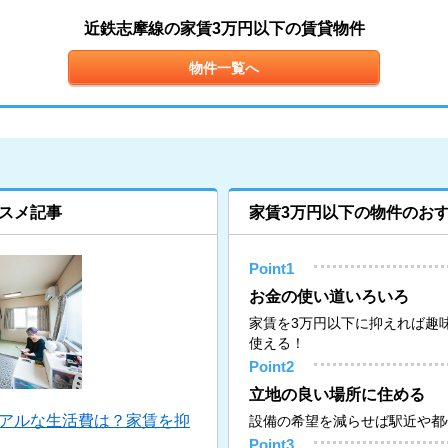
近鉄志摩線の家賃3万円以下の賃貸物件
物件一覧へ
スメ記事
家賃3万円以下の物件のお
Point1
お金の使い道いろいろ
家賃を3万円以下に抑えれば趣
使える！
Point2
立地の良い場所に住める
リアルな生活費は？家賃を抑
設備の希望を減らせば駅近や都
Point3