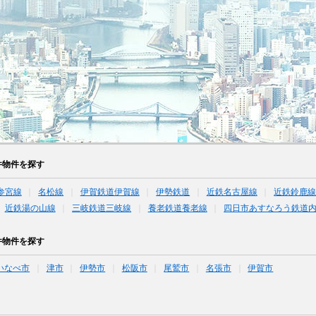
件物件を探す
参宮線
名松線
伊賀鉄道伊賀線
伊勢鉄道
近鉄名古屋線
近鉄鈴鹿
近鉄湯の山線
三岐鉄道三岐線
養老鉄道養老線
四日市あすなろう鉄道
件物件を探す
いなべ市
津市
伊勢市
松阪市
尾鷲市
名張市
伊賀市