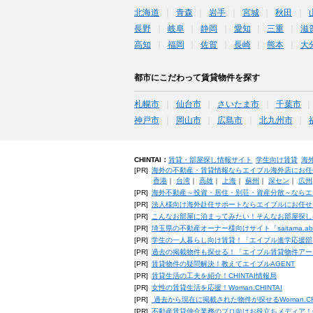
北海道
青森
岩手
宮城
秋田
長野
岐阜
静岡
愛知
三重
滋
高知
福岡
佐賀
長崎
熊本
大
都市にこだわって賃貸物件を探す
札幌市
仙台市
さいたま市
千葉市
神戸市
岡山市
広島市
北九州市
CHINTAI：
賃貸・部屋探し情報サイト
学生向け賃貸
海
[PR]
海外の不動産・賃貸情報ならエイブル海外店にお任
香港
｜
台湾
｜
高雄
｜
上海
｜
蘇州
｜
深セン
｜
広州
[PR]
海外不動産～投資・居住・別荘・資産分散～ならエ
[PR]
法人様向け海外赴任サポートならエイブルにお任せ
[PR]
こんなお部屋に泊まってみたい！そんなお部屋探し
[PR]
埼玉県の不動産オーナー様向けサイト「saitama.a
[PR]
学生の一人暮らし向け賃貸！「エイブル進学応援部
[PR]
過去の掲載物件も探せる！「エイブル賃貸物件アー
[PR]
賃貸物件の疑問解決！教えてエイブルAGENT
[PR]
賃貸生活の工夫を紹介！CHINTAI情報局
[PR]
女性の賃貸生活を応援！Woman.CHINTAI
[PR]
過去から現在に掲載された物件が探せるWoman.CH
[PR]
不動産賃貸仲介業務のプロ向けお役立ちメディア！CHIN