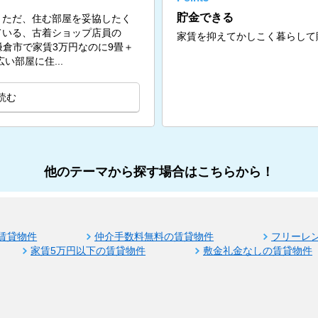
貯金できる
。ただ、住む部屋を妥協したく
ている、古着ショップ店員の
家賃を抑えてかしこく暮らして
問。鎌倉市で家賃3万円なのに9畳＋
い部屋に住...
読む
他のテーマから探す場合はこちらから！
賃貸物件
仲介手数料無料の賃貸物件
フリーレ
家賃5万円以下の賃貸物件
敷金礼金なしの賃貸物件