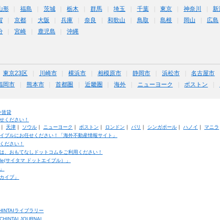
山形
福島
茨城
栃木
群馬
埼玉
千葉
東京
神奈川
新
賀
京都
大阪
兵庫
奈良
和歌山
鳥取
島根
岡山
広島
分
宮崎
鹿児島
沖縄
東京23区
川崎市
横浜市
相模原市
静岡市
浜松市
名古屋市
福岡市
熊本市
首都圏
近畿圏
海外
ニューヨーク
ボストン
外賃貸
せください！
｜
天津
｜
ソウル
｜
ニューヨーク
｜
ボストン
｜
ロンドン
｜
パリ
｜
シンガポール
｜
ハノイ
｜
マニラ
イブルにお任せください！「海外不動産情報サイト」
ください！
は、おもてなしドットコムをご利用ください！
ble(サイタマ ドットエイブル）」
」
カイブ」
INTAIライブラリー
TAI JOURNAL