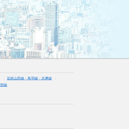
線
近鉄山田線・鳥羽線・志摩線
内部線