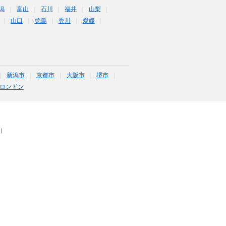
潟
富山
石川
福井
山梨
山口
徳島
香川
愛媛
新潟市
京都市
大阪市
堺市
ロンドン
｜