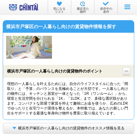
お部屋を探す
気になる
最近見た
保存中の
リスト
物件
条件
沿線・駅から
横浜市戸塚区の一人暮らし向けの賃貸物件情報を探す
住所から
家賃相場から
通勤通学時間から
物件特集から
横浜市戸塚区の一人暮らし向けの賃貸物件のポイント
不動産会社から
理想の一人暮らしを叶えるためには、自分のライフスタイルに合った「間
取り」と「予算」のバランスを見極めることが大切です。一人暮らし向け
TOP
の物件には、キッチンと居室が一体となった「1R（ワンルーム）」から、
寝室と生活空間を分けられる「1K」「1LDK」まで、多様な選択肢があり
ます。コンパクトな部屋で家賃を抑えて趣味にお金を使うか、広めのLDK
でゆったりと在宅ワーク環境を整えるか。本特集では、あなたの新しい門
出をサポートする最適な単身向け物件を豊富に取り揃えています。
横浜市戸塚区の一人暮らし向けの賃貸物件のオススメ情報を見る