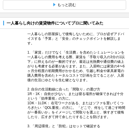
もっと読む
一人暮らし向けの賃貸物件についてプロに聞いてみた
一人暮らしの部屋探しで後悔しないために、プロが必ずアドバ
イスする「予算」と「安全」のチェックポイントを解説しま
す。
1. 「家賃」だけでなく「生活費」を含めたシミュレーションを
一人暮らしの費用を考える際、家賃を「手取り収入の3分の1以
下」に抑えるのが一般的ですが、最近は光熱費や通信費の値上
がりも考慮する必要があります。また、入居時には家賃の4〜6
ヶ月分程度の初期費用がかかるため、引越し料金や家具家電の
購入費用を含めたトータルコストで計画を立てることが、入居
後の生活にゆとりを生む鍵となります。
2. 自分の生活動線に合った「間取り」の選び方
1R・1K： 自炊が少ない、または寝る場所が確保できれば十分
という「効率重視」の方に。
1DK・1LDK： 在宅ワークがある、またはソファを置いてくつ
ろぎたい「QOL重視」の方に。 「どこで、何をして過ごす時間
が一番長いか」をイメージして間取りを選ぶと、狭すぎて後悔
したり、広すぎて持て余したりすることを防げます。
3. 「周辺環境」と「防犯」はセットで確認する