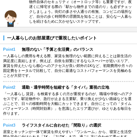
物件自体のセキュリティ（オートロック等）も重要ですが、夜
遅くに帰宅する際の「駅から物件までの道のり」も必ずチェッ
クしましょう。街灯の多さや人通りの有無、コンビニの場所な
ど、自分の歩く時間帯の雰囲気を知ることは、安心な一人暮ら
しを続けるために欠かせないステップです。
一人暮らしのお部屋選びで重視したいポイント
Point1
無理のない「予算と生活費」のバランス
一人暮らしの費用を考える際、家賃を無理のない範囲に抑えることは新生活の
満足度に直結します。例えば、自炊を頻繁にするならスーパーが近いエリア、
家賃を抑えたいなら都心へのアクセスが良い郊外の1Kなど、初期費用や月々の
固定費をトータルで比較して、自分に最適なコストパフォーマンスを見極める
ことが大切です。
Point2
通勤・通学時間を短縮する「タイパ」重視の立地
「一人暮らし 賃貸」を検索する多くの方が重視するのが、職場や学校へのアク
セスです。駅近物件や、急行が止まる主要駅、乗り換えが少ない路線などを選
ぶことで、日々の移動時間を大幅にカットできます。自分にとっての「タイム
パフォーマンス（時間対効果）」を意識したエリア選びが、ゆとりある毎日を
作ります。
Point3
ライフスタイルに合わせた「間取り」の選択
居室とキッチンが一体で家賃を抑えやすい「ワンルーム」から、寝室と生活空
間を完全に分けられる「1K」「1LDK」まで、過ごし方に合わせて選べます。