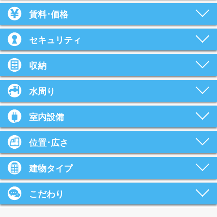
賃料･価格
セキュリティ
収納
水周り
室内設備
位置･広さ
建物タイプ
こだわり